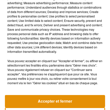
advertising; Measure advertising performance; Measure content
performance; Understand audiences through statistics or combinations
Ce n'est pas tout. Les utilisateurs de WhatsApp peuvent
of data from different sources; Develop and improve services; Create
profiles to personalise content; Use profiles to select personalised
désormais
choisir qui voit quand ils sont en ligne
.
"Savoir
content; Use limited data to select content; Ensure security, prevent and
quand nos proches sont en ligne nous donne un sentiment
detect fraud, and fix errors; Deliver and present advertising and content;
de connexion aux autres. Pourtant, nous souhaitons parfois
Save and communicate privacy choices. These technologies may
process personal data such as IP address and browsing data to offer
consulter notre compte WhatsApp discrètement"
, a déclaré
following functionalities: Identify devices based on information actively
l’entreprise. L'application offre aussi la possibilité aux admins
requested; Use precise geolocation data; Match and combine data from
de supprimer les messages pour tous et aux membres de
other data sources; Link different devices; Identify devices based on
information transmitted automatically.
voir qui l’a supprimé. Autre ajout : il est maintenant possible
de générer des liens d'appels
à l'instar de Zoom, FaceTime
Vous pouvez accepter en cliquant sur "Accepter et fermer", ou affiner en
ou Google Meet, afin de convier plusieurs personnes à un
sélectionnant les finalités et/ou partenaires dans "Gérer mes choix".
Vous pouvez également refuser en cliquant sur "Continuer sans
appel audio ou vidéo. Enfin, WhatsApp permet dorénavant
accepter". Vos préférences ne s'appliqueront que pour ce site. Vous
de
réagir aux statuts partagés par les utilisateurs
, comme
pouvez mettre à jour vos choix, ou retirer votre consentement à tout
sur les Stories Instagam.
moment via le lien "Gérer les cookies" situé en bas de chaque page.
Accepter et fermer
Musique