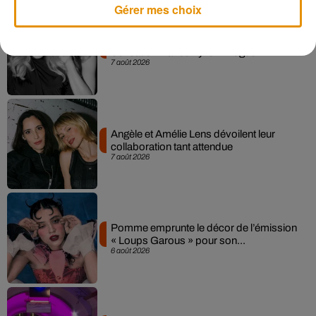
Gérer mes choix
Madonna sort enfin le remix de « Love
Sensation » avec Kylie Minogue
7 août 2026
Angèle et Amélie Lens dévoilent leur
collaboration tant attendue
7 août 2026
Pomme emprunte le décor de l’émission
« Loups Garous » pour son...
6 août 2026