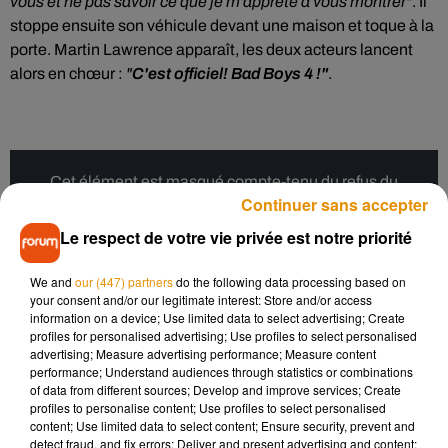
vous et ne pas savoir ce que je m'apprête à vous montrer"
. Il
stoppe ensuite son véhicule devant une maison et toque à la
porte. Martin Lawrence apparaît, les deux acteurs lancent
alors en chœur :
"
C'est officiel! Bad Boys 4 !"
.
Cet élément est masqué compte-tenu du refus du
Continuer sans accepter
dépôt de cookies que vous avez exprimé. Si vous
souhaitez l'afficher, merci de nous donner votre accord
Le respect de votre vie privée est notre priorité
en cliquant sur le bouton ci-dessous.
We and
our (447) partners
do the following data processing based on
your consent and/or our legitimate interest: Store and/or access
Afficher l'élément
information on a device; Use limited data to select advertising; Create
profiles for personalised advertising; Use profiles to select personalised
advertising; Measure advertising performance; Measure content
Pour rappel, le premier
Bad Boys,
réalisé par Michael Bay,
a
performance; Understand audiences through statistics or combinations
of data from different sources; Develop and improve services; Create
vu le jour en 1995. Deux suites sont ensuite sorties : l'une en
profiles to personalise content; Use profiles to select personalised
2003 par le même réalisateur, puis un troisième volet dix-
content; Use limited data to select content; Ensure security, prevent and
sept ans plus tard, en 2020, réalisé par Adil El Arbi et Bilall
detect fraud, and fix errors; Deliver and present advertising and content;