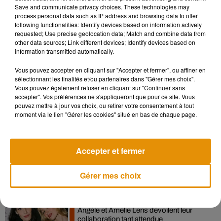
Save and communicate privacy choices. These technologies may
Fallah. Au total, les trois films ont rapporté la modique
process personal data such as IP address and browsing data to offer
somme de
840 millions de dollars
au box-office mondial.
following functionalities: Identify devices based on information actively
requested; Use precise geolocation data; Match and combine data from
Pour ce quatrième film à venir, Will Smith et Martin Lawrence
other data sources; Link different devices; Identify devices based on
seront aussi derrière la caméra, en tant que producteurs.
information transmitted automatically.
Pour l'heure, aucune date de sortie n'a été annoncée.
Vous pouvez accepter en cliquant sur "Accepter et fermer", ou affiner en
sélectionnant les finalités et/ou partenaires dans "Gérer mes choix".
Vous pouvez également refuser en cliquant sur "Continuer sans
accepter". Vos préférences ne s'appliqueront que pour ce site. Vous
pouvez mettre à jour vos choix, ou retirer votre consentement à tout
Musique
moment via le lien "Gérer les cookies" situé en bas de chaque page.
Madonna sort enfin le remix de « Love
Accepter et fermer
Sensation » avec Kylie Minogue
7 août 2026
Gérer mes choix
Angèle et Amélie Lens dévoilent leur
collaboration tant attendue