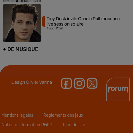
Tiny Desk invite Charlie Puth pour une
live session solaire
4 août 2026
+ DE MUSIQUE
Design
Olivier Varma
Mentions légales
Règlements des jeux
Notice d’information RGPD
Plan du site