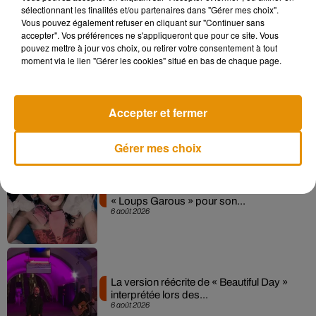
Madonna sort enfin le remix de « Love
sélectionnant les finalités et/ou partenaires dans "Gérer mes choix".
Sensation » avec Kylie Minogue
Vous pouvez également refuser en cliquant sur "Continuer sans
7 août 2026
accepter". Vos préférences ne s'appliqueront que pour ce site. Vous
pouvez mettre à jour vos choix, ou retirer votre consentement à tout
moment via le lien "Gérer les cookies" situé en bas de chaque page.
Angèle et Amélie Lens dévoilent leur
collaboration tant attendue
Accepter et fermer
7 août 2026
Gérer mes choix
Pomme emprunte le décor de l’émission
« Loups Garous » pour son...
6 août 2026
La version réécrite de « Beautiful Day »
interprétée lors des...
6 août 2026