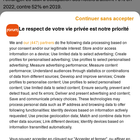
2022, contre 52% en 2019.
Continuer sans accepter
Le respect de votre vie privée est notre priorité
Un succès qui s’explique notamment par la présence de
la
famille de pandas
, avec deux nouvelles naissances encore
We and
our (447) partners
do the following data processing based on
l’an dernier. Yuan Meng, le premier bébé panda né en France,
your consent and/or our legitimate interest: Store and/or access
en 2017, doit quant à lui rejoindre la Chine cet hiver.
information on a device; Use limited data to select advertising; Create
profiles for personalised advertising; Use profiles to select personalised
advertising; Measure advertising performance; Measure content
performance; Understand audiences through statistics or combinations
L’année 2023 sera marquée par des nouveautés, avec
trois
of data from different sources; Develop and improve services; Create
nouvelles ouvertures
: une grande volière sud-américaine,
profiles to personalise content; Use profiles to select personalised
un cinquième hôtel et un centre de soins de la faune locale.
content; Use limited data to select content; Ensure security, prevent and
detect fraud, and fix errors; Deliver and present advertising and content;
Save and communicate privacy choices. These technologies may
process personal data such as IP address and browsing data to offer
following functionalities: Identify devices based on information actively
requested; Use precise geolocation data; Match and combine data from
Musique
other data sources; Link different devices; Identify devices based on
information transmitted automatically.
Vous pouvez accepter en cliquant sur "Accepter et fermer", ou affiner en