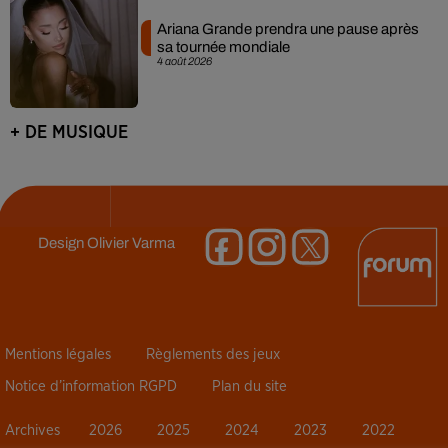
Ariana Grande prendra une pause après
sa tournée mondiale
4 août 2026
+ DE MUSIQUE
Design
Olivier Varma
Mentions légales
Règlements des jeux
Notice d’information RGPD
Plan du site
Archives
2026
2025
2024
2023
2022