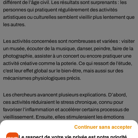
différent de l’âge civil. Les résultats sont surprenants : les
personnes qui pratiquent régulièrement des activités
artistiques ou culturelles semblent vieillir plus lentement que
les autres.
Les activités concernées sont nombreuses et variées : visiter
un musée, écouter de la musique, danser, peindre, faire de la
photographie, assister à un concert ou encore pratiquer une
activité créative comme la poterie. Ce qui ressort de l’étude,
c’est leur effet global sur le bien-être, mais aussi sur des
mécanismes physiologiques précis.
Les chercheurs avancent plusieurs explications. D’abord,
ces activités réduiraient le stress chronique, connu pour
favoriser l’inflammation et accélérer certains processus de
vieillissement. Ensuite, elles stimuleraient les émotions
positives, les fonctions cognitives et les interactions
Continuer sans accepter
sociales. Certaines, comme la danse ou les visites
Le respect de votre vie privée est notre priorité