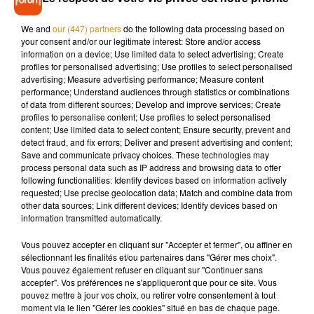
culturelles, impliquent même une forme d’activité physique
légère, ce qui contribue aussi aux bénéfices observés.
We and
our (447) partners
do the following data processing based on
your consent and/or our legitimate interest: Store and/or access
information on a device; Use limited data to select advertising; Create
profiles for personalised advertising; Use profiles to select personalised
advertising; Measure advertising performance; Measure content
L’étude montre également que la fréquence joue un rôle
performance; Understand audiences through statistics or combinations
important : les personnes qui s’adonnent à ces activités au
of data from different sources; Develop and improve services; Create
moins une fois par semaine présenteraient un vieillissement
profiles to personalise content; Use profiles to select personalised
content; Use limited data to select content; Ensure security, prevent and
biologique environ 4 % plus lent. Plus l’engagement est
detect fraud, and fix errors; Deliver and present advertising and content;
régulier et diversifié, plus les effets seraient marqués.
Save and communicate privacy choices. These technologies may
process personal data such as IP address and browsing data to offer
following functionalities: Identify devices based on information actively
Les chercheurs insistent toutefois sur un point essentiel : ces
requested; Use precise geolocation data; Match and combine data from
résultats ne signifient pas que les activités culturelles
other data sources; Link different devices; Identify devices based on
information transmitted automatically.
remplacent l’exercice physique ou une bonne hygiène de vie.
En revanche, elles apparaissent comme un complément
Vous pouvez accepter en cliquant sur "Accepter et fermer", ou affiner en
précieux, capable d’agir à la fois sur la santé mentale et
sélectionnant les finalités et/ou partenaires dans "Gérer mes choix".
Vous pouvez également refuser en cliquant sur "Continuer sans
physique.
accepter". Vos préférences ne s'appliqueront que pour ce site. Vous
pouvez mettre à jour vos choix, ou retirer votre consentement à tout
moment via le lien "Gérer les cookies" situé en bas de chaque page.
En conclusion, cette étude rappelle une idée souvent sous-