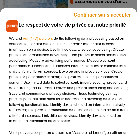
assureurs en vue d'un...
Continuer sans accepter
Le respect de votre vie privée est notre priorité
We and
our (447) partners
do the following data processing based on
your consent and/or our legitimate interest: Store and/or access
information on a device; Use limited data to select advertising; Create
profiles for personalised advertising; Use profiles to select personalised
5e vague Covid : ni
advertising; Measure advertising performance; Measure content
confinement, ni couvre-
performance; Understand audiences through statistics or combinations
feu mais de nouvelles...
of data from different sources; Develop and improve services; Create
profiles to personalise content; Use profiles to select personalised
content; Use limited data to select content; Ensure security, prevent and
detect fraud, and fix errors; Deliver and present advertising and content;
Save and communicate privacy choices. These technologies may
process personal data such as IP address and browsing data to offer
following functionalities: Identify devices based on information actively
requested; Use precise geolocation data; Match and combine data from
other data sources; Link different devices; Identify devices based on
information transmitted automatically.
14
15
16
17
18
19
20
Vous pouvez accepter en cliquant sur "Accepter et fermer", ou affiner en