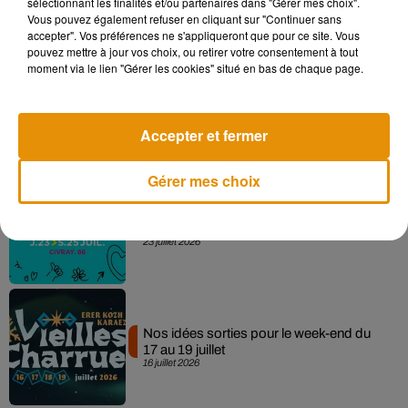
sélectionnant les finalités et/ou partenaires dans "Gérer mes choix".
Vous pouvez également refuser en cliquant sur "Continuer sans
L'actu
accepter". Vos préférences ne s'appliqueront que pour ce site. Vous
pouvez mettre à jour vos choix, ou retirer votre consentement à tout
moment via le lien "Gérer les cookies" situé en bas de chaque page.
Nos idées sorties pour le week-end du
31 juillet au 2 août
30 juillet 2026
Accepter et fermer
Gérer mes choix
Nos idées sorties pour ce week-end du
24 au 26 juillet
23 juillet 2026
Nos idées sorties pour le week-end du
17 au 19 juillet
16 juillet 2026