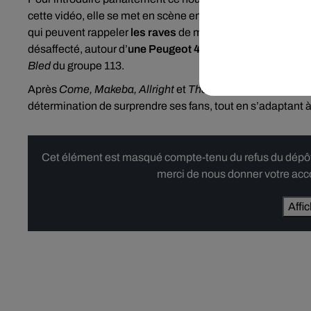
cette vidéo, elle se met en scène entourée d’une troupe 
qui peuvent rappeler
les raves
de musique électro. Ensembl
désaffecté, autour d’
une Peugeot 403 break
surplombée d
Bled
du groupe 113.
Après
Come,
Makeba,
Allright
et
The Fool
, Jain tient-elle
détermination de surprendre ses fans, tout en s’adaptant 
Cet élément est masqué compte-tenu du refus du dépôt d
merci de nous donner votre acco
Affi