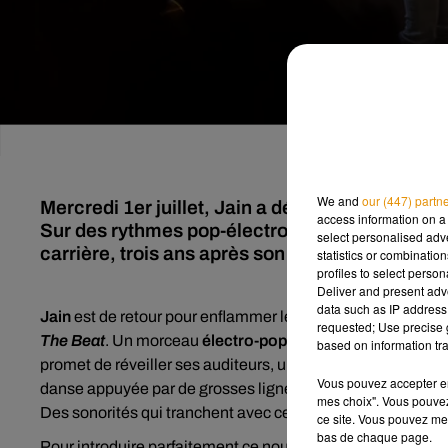
We and
our (447) partn
Mercredi 1er juillet, Jain a dévoilé "Kill it wi
access information on a 
Sur des rythmes pop-électro, la chanteuse se 
select personalised ad
carrière, trois ans après son dernier album.
statistics or combinatio
profiles to select person
Deliver and present adv
data such as IP address 
Jain
est de retour pour enflammer les enceintes ! La chanteu
requested; Use precise g
The Beat
. Un morceau
électro-pop
qui introduit la «
nouve
based on information tra
promet de réveiller ses auditeurs, une intention que l’on r
Vous pouvez accepter en 
danse appuyée par de grosses lignes de basse qui rythme
mes choix". Vous pouvez
Des sonorités qui tranchent avec celles de son dernier a
ce site. Vous pouvez met
bas de chaque page.
Pour introduire parfaitement ce nouveau chapitre de sa ca