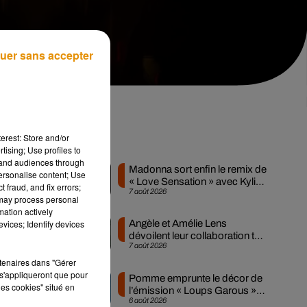
uer sans accepter
erest: Store and/or
Musique
tising; Use profiles to
tand audiences through
Madonna sort enfin le remix de
personalise content; Use
« Love Sensation » avec Kylie
 fraud, and fix errors;
7 août 2026
Minogue
 may process personal
mation actively
vices; Identify devices
Angèle et Amélie Lens
e
dévoilent leur collaboration tant
7 août 2026
attendue
rtenaires dans "Gérer
s'appliqueront que pour
Pomme emprunte le décor de
les cookies" situé en
l’émission « Loups Garous »
6 août 2026
pour son...
ns