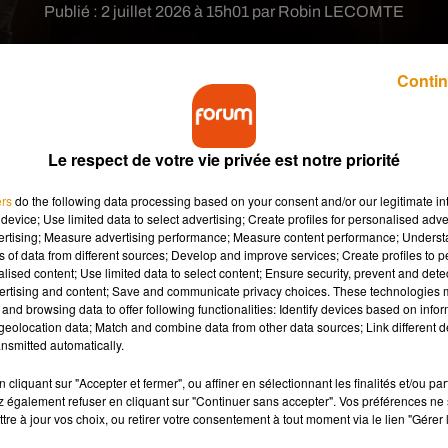
Publié : 2 juillet 2026 à 15h01 par Robin LECOMTE
Contin
Le respect de votre vie privée est notre priorité
ers
do the following data processing based on your consent and/or our legitimate int
th the beat", un nouveau single accompagné d’un clip.
device; Use limited data to select advertising; Create profiles for personalised adver
réinvente et ouvre une nouvelle page après sa
vertising; Measure advertising performance; Measure content performance; Unders
ns of data from different sources; Develop and improve services; Create profiles to 
alised content; Use limited data to select content; Ensure security, prevent and detect
ertising and content; Save and communicate privacy choices. These technologies
and browsing data to offer following functionalities: Identify devices based on infor
se a dévoilé ce 1 juillet, un nouveau single intitulé
Kill It With
eolocation data; Match and combine data from other data sources; Link different de
lle ère
» officiellement lancée par Jain. À travers ses paroles, ell
nsmitted automatically.
etrouve dans les sonorités du morceau. L’instrumentale invite à la
cliquant sur "Accepter et fermer", ou affiner en sélectionnant les finalités et/ou pa
nt le morceau accompagné par le flow découpé de la chanteuse.
 également refuser en cliquant sur "Continuer sans accepter". Vos préférences ne 
lbum
The Fool,
bien plus posé et méditatif.
tre à jour vos choix, ou retirer votre consentement à tout moment via le lien "Gérer 
rrière, Jain a également publié
le clip
de son nouveau single. Da