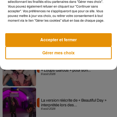
Sensation » avec Kylie Minogue
sélectionnant les finalités et/ou partenaires dans "Gérer mes choix".
7 août 2026
Vous pouvez également refuser en cliquant sur "Continuer sans
accepter". Vos préférences ne s'appliqueront que pour ce site. Vous
pouvez mettre à jour vos choix, ou retirer votre consentement à tout
moment via le lien "Gérer les cookies" situé en bas de chaque page.
Angèle et Amélie Lens dévoilent leur
collaboration tant attendue
Accepter et fermer
7 août 2026
Gérer mes choix
Pomme emprunte le décor de l’émission
« Loups Garous » pour son...
6 août 2026
La version réécrite de « Beautiful Day »
interprétée lors des...
6 août 2026