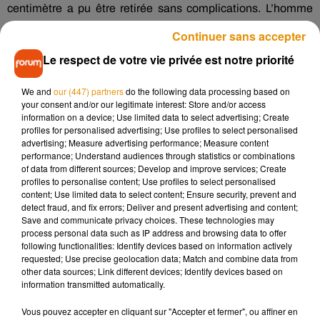
centimètre a pu être retirée sans complications. L’homme
affirme n’avoir jamais eu connaissance de cette balle.
Continuer sans accepter
Selon le corps médical au média TVBS, celle-ci y est logée
Le respect de votre vie privée est notre priorité
depuis une vingtaine d’années. Une enquête a été ouverte et
le patient s’est finalement souvenu d’un fait survenu lorsqu’il
We and
our (447) partners
do the following data processing based on
avait 8 ans : il jouait avec un pistolet à air comprimé avec son
your consent and/or our legitimate interest: Store and/or access
information on a device; Use limited data to select advertising; Create
frère quand un coup est accidentellement parti et l’a
profiles for personalised advertising; Use profiles to select personalised
légèrement blessé à la tête. Pour éviter d’être réprimandés
advertising; Measure advertising performance; Measure content
par leurs parents, les deux enfants avaient alors tu l’incident.
performance; Understand audiences through statistics or combinations
of data from different sources; Develop and improve services; Create
Par chance, la blessure n’était que superficielle et la balle
profiles to personalise content; Use profiles to select personalised
n’avait atteint aucune artère…
content; Use limited data to select content; Ensure security, prevent and
detect fraud, and fix errors; Deliver and present advertising and content;
Save and communicate privacy choices. These technologies may
process personal data such as IP address and browsing data to offer
following functionalities: Identify devices based on information actively
Musique
requested; Use precise geolocation data; Match and combine data from
other data sources; Link different devices; Identify devices based on
information transmitted automatically.
Madonna sort enfin le remix de « Love
Vous pouvez accepter en cliquant sur "Accepter et fermer", ou affiner en