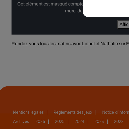
Cet élément est masqué compte-tenu du refus du dépôt d
merci de nous donner votre acco
Affi
Rendez-vous tous les matins avec Lionel et Nathalie sur For
Mentions légales
Règlements des jeux
Notice d’info
Archives
2026
2025
2024
2023
2022