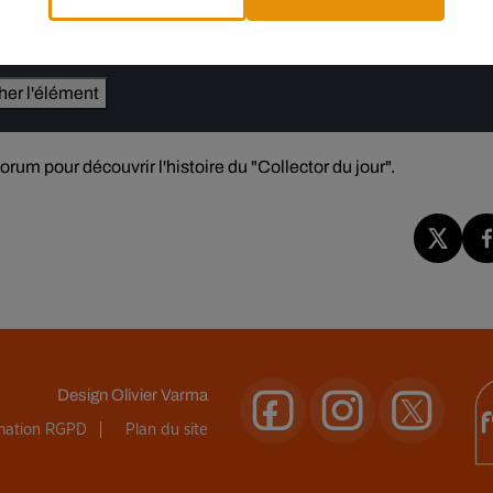
e cookies que vous avez exprimé. Si vous souhaitez l'afficher,
rd en cliquant sur le bouton ci-dessous.
cher l'élément
um pour découvrir l'histoire du "Collector du jour".
Design
Olivier Varma
rmation RGPD
Plan du site