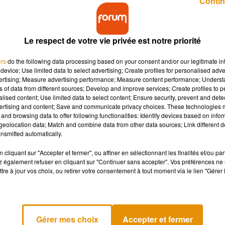
Contin
Le respect de votre vie privée est notre priorité
ers
do the following data processing based on your consent and/or our legitimate int
ses plus grands succès. Produit par Nile Rodgers, 
device; Use limited data to select advertising; Create profiles for personalised adver
vertising; Measure advertising performance; Measure content performance; Unders
ns of data from different sources; Develop and improve services; Create profiles to 
alised content; Use limited data to select content; Ensure security, prevent and detect
ertising and content; Save and communicate privacy choices. These technologies
 écrit par David Bowie, produit par Nile Rogers, de chic, c'est
Let
and browsing data to offer following functionalities: Identify devices based on infor
eolocation data; Match and combine data from other data sources; Link different de
nsmitted automatically.
un mois plus tard, c'est le seul single de David Bowie qui
cliquant sur "Accepter et fermer", ou affiner en sélectionnant les finalités et/ou pa
e-Bretagne et aux Etats-Unis. Numéro 1 aussi chez nous en Franc
 également refuser en cliquant sur "Continuer sans accepter". Vos préférences ne 
de, Suède, Suisse et aux Pays-Bas.
tre à jour vos choix, ou retirer votre consentement à tout moment via le lien "Gérer 
Andersen, un conte qui raconte l'histoire d'une fille gâtée qui ne
ser sans pouvoir s'arrêter avec ses chaussons collés aux pieds.
Gérer mes choix
Accepter et fermer