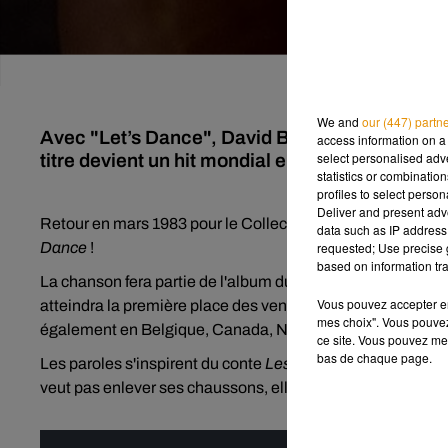
We and
our (447) partn
Avec "Let’s Dance", David Bowie signe l’un de 
access information on a 
select personalised ad
titre devient un hit mondial en 1983.
statistics or combinatio
profiles to select person
Deliver and present adv
Retour en mars 1983 pour le Collector du jour, avec un titre
data such as IP address 
requested; Use precise g
Dance
!
based on information tra
La chanson fera partie de l'album du même nom qui sortira 
Vous pouvez accepter en 
atteindra la première place des ventes à la fois en Grand
mes choix". Vous pouvez
également en Belgique, Canada, Norvège, Nouvelle-Zélan
ce site. Vous pouvez met
bas de chaque page.
Les paroles s'inspirent du conte
Les Chaussons Rouges
d'
veut pas enlever ses chaussons, elle est condamnée à dan