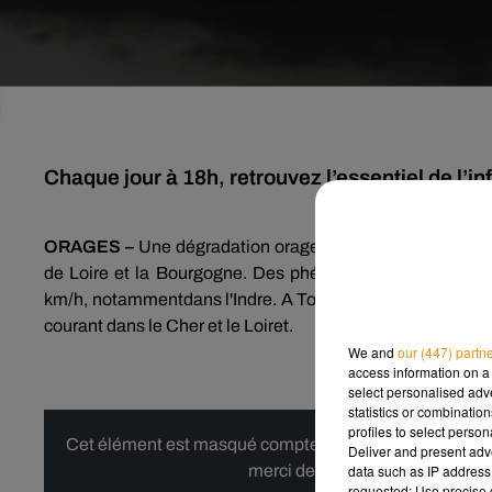
Chaque jour à 18h, retrouvez l’essentiel de l’in
ORAGES –
Une dégradation orageuse arrivée par l’ouest d
de Loire et la Bourgogne. Des phénomènes localement f
km/h, notammentdans l'Indre. A Tours, une maison touchée 
courant dans le Cher et le Loiret.
We and
our (447) partn
access information on a 
select personalised ad
statistics or combinatio
profiles to select person
Cet élément est masqué compte-tenu du refus du dépôt d
Deliver and present adv
data such as IP address 
merci de nous donner votre acco
requested; Use precise g