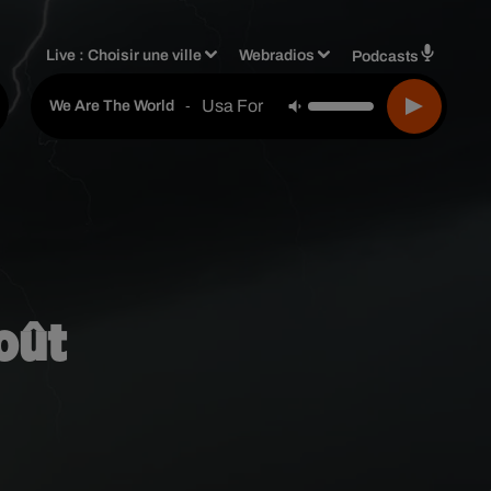
Live :
Choisir une ville
Webradios
Podcasts
Usa For Africa
-
We Are The World
oût