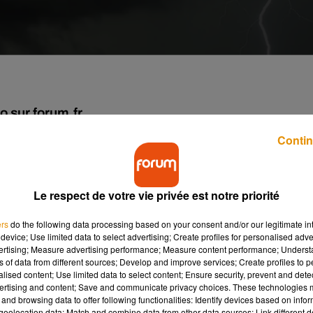
fo sur forum.fr
Contin
u pays, a traversé aujourd’hui les Pays de la Loire, le Centre-
orts, accompagnés de grêle et de rafales pouvant atteindre 
par la foudre a pris feu. 1500 foyers ont également été privés
Le respect de votre vie privée est notre priorité
ers
do the following data processing based on your consent and/or our legitimate int
device; Use limited data to select advertising; Create profiles for personalised adver
vertising; Measure advertising performance; Measure content performance; Unders
ns of data from different sources; Develop and improve services; Create profiles to 
alised content; Use limited data to select content; Ensure security, prevent and detect
e cookies que vous avez exprimé. Si vous souhaitez l'afficher,
ertising and content; Save and communicate privacy choices. These technologies
and browsing data to offer following functionalities: Identify devices based on infor
rd en cliquant sur le bouton ci-dessous.
eolocation data; Match and combine data from other data sources; Link different de