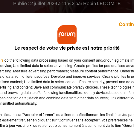
Publié : 2 juillet 2026 à 11h42 par Robin LECOMTE
Contin
Le respect de votre vie privée est notre priorité
ers
do the following data processing based on your consent and/or our legitimate int
’arrête pas et signe une collaboration avec Mattel
device; Use limited data to select advertising; Create profiles for personalised adver
nction qui a ému la chanteuse touchée par le soin
vertising; Measure advertising performance; Measure content performance; Unders
ns of data from different sources; Develop and improve services; Create profiles to 
alised content; Use limited data to select content; Ensure security, prevent and detect
ertising and content; Save and communicate privacy choices. These technologies
and browsing data to offer following functionalities: Identify devices based on infor
éricaine rejoint le cercle très fermé des célébrités immortalisée
eolocation data; Match and combine data from other data sources; Link different de
ection vendu 66€, qui rend hommage à son parcours artistique et 
nsmitted automatically.
étoile sur le Hollywood Walk of Fame, l'interprète de
Flowers
cliquant sur "Accepter et fermer", ou affiner en sélectionnant les finalités et/ou pa
 également refuser en cliquant sur "Continuer sans accepter". Vos préférences ne 
tre à jour vos choix, ou retirer votre consentement à tout moment via le lien "Gérer 
bore dans son film
Something Beautiful
. La poupée porte une
he, de lunettes de soleil, d'escarpins et d'un micro, un