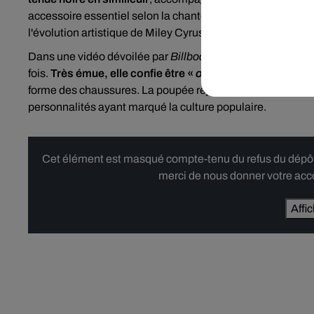
accessoire essentiel selon la chanteuse. Entièrement arti
l'évolution artistique de Miley Cyrus, devenue au fil des a
Dans une vidéo dévoilée par
Billboard
et relayée sur ses 
fois.
Très émue, elle confie être «
obsédée
»
par le résult
forme des chaussures. La poupée rejoint ainsi la prestigi
personnalités ayant marqué la culture populaire.
Cet élément est masqué compte-tenu du refus du dépôt d
merci de nous donner votre acco
Affi