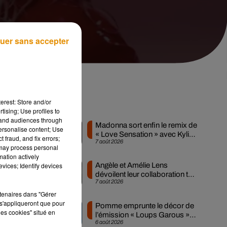
uer sans accepter
erest: Store and/or
Musique
tising; Use profiles to
tand audiences through
Madonna sort enfin le remix de
personalise content; Use
« Love Sensation » avec Kylie
 fraud, and fix errors;
7 août 2026
Minogue
 may process personal
mation actively
s
vices; Identify devices
Angèle et Amélie Lens
à
dévoilent leur collaboration tant
7 août 2026
attendue
rtenaires dans "Gérer
s'appliqueront que pour
Pomme emprunte le décor de
les cookies" situé en
l’émission « Loups Garous »
6 août 2026
pour son...