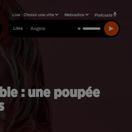
Live :
Choisir une ville
Webradios
Podcasts
Angele
-
Libre
bie : une poupée
s