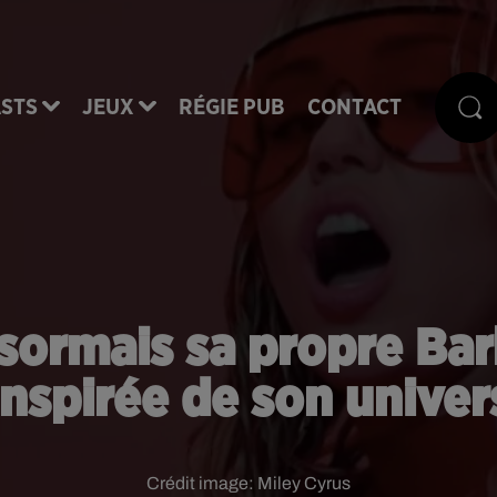
STS
JEUX
RÉGIE PUB
CONTACT
ésormais sa propre Bar
inspirée de son univer
Crédit image:
Miley Cyrus