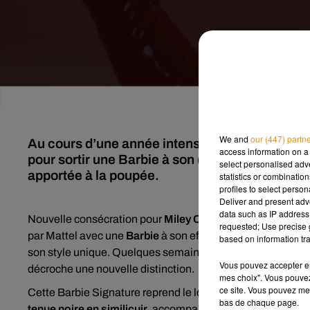
We and
our (447) partn
Au cours d’une année intense, Miley Cyrus ne s
access information on a 
pour sortir une Barbie à son effigie. Une disti
select personalised ad
apportée à la poupée.
statistics or combinatio
profiles to select person
Deliver and present adv
data such as IP address 
Nouvelle consécration pour
Miley Cyrus
. La chanteuse am
requested; Use precise g
par Mattel avec une
Barbie
à son effigie. Un objet de coll
based on information tra
son style unique. Quelques semaines après avoir reçu son 
Vous pouvez accepter en 
décroche une nouvelle distinction.
mes choix". Vous pouvez
ce site. Vous pouvez met
Cette Barbie Signature reprend le look que Miley Cyrus ar
bas de chaque page.
tenue noire en similicuir
, accompagnée d'une veste à capuc