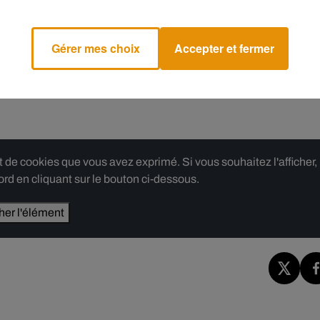
culée, cette
édition collector
a été pensée par Mattel pour reflét
nnées l'une des figures incontournables de la pop.
Gérer mes choix
Accepter et fermer
réseaux sociaux, Miley Cyrus découvre sa poupée pour la premiè
at et salue le soin apporté aux moindres détails, de la coiffure à la
euse collection Barbie Signature, qui rend hommage à des
e cookies que vous avez exprimé. Si vous souhaitez l'afficher,
rd en cliquant sur le bouton ci-dessous.
cher l'élément