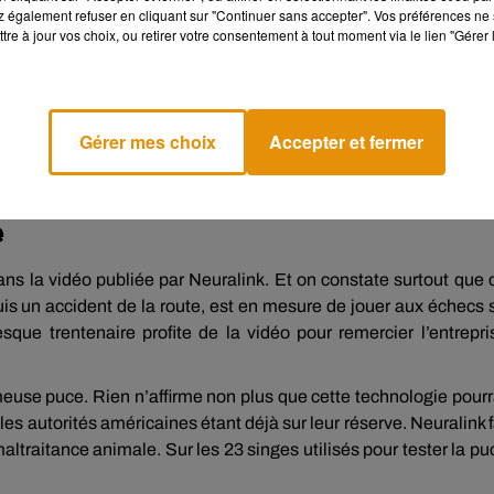
 également refuser en cliquant sur "Continuer sans accepter". Vos préférences ne 
tre à jour vos choix, ou retirer votre consentement à tout moment via le lien "Gérer 
e cookies que vous avez exprimé. Si vous souhaitez l'afficher,
rd en cliquant sur le bouton ci-dessous.
Gérer mes choix
Accepter et fermer
cher l'élément
e
dans la vidéo publiée par Neuralink. Et on constate surtout que 
 un accident de la route, est en mesure de jouer aux échecs 
que trentenaire profite de la vidéo pour remercier l’entrepri
se puce. Rien n’affirme non plus que cette technologie pourr
les autorités américaines étant déjà sur leur réserve. Neuralink f
maltraitance animale. Sur les 23 singes utilisés pour tester la pu