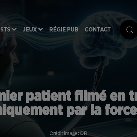
STS
JEUX
RÉGIE PUB
CONTACT
mier patient filmé en t
niquement par la force
Crédit image:
DR