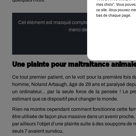
mes choix". Vous pouvez
ce site. Vous pouvez met
bas de chaque page.
Cet élément est masqué compte-tenu du refus du dépôt d
merci de nous donner votre acco
Affi
Une plainte pour maltraitance animal
Ce tout premier patient, on le voit pour la première fois 
homme, Noland Arbaugh, âgé de 29 ans et paralysé depuis
un ordinateur… par la seule force de la pensée ! Le pres
estimant que ce dispositif peut changer le monde.
Rien ne montre cependant comment fonctionne cette fameu
être utilisée de façon plus massive dans un avenir proche, 
par ailleurs l’objet d’une plainte suite à des soupçons de 
seuls 7 avaient survécu.