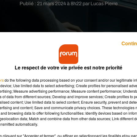
Publié : 21 mars 2024 à 8h22 par Lucas Pierre
Contin
ublié une vidéo d’un patient paralysé contrôlant son
Le respect de votre vie privée est notre priorité
ers
do the following data processing based on your consent and/or our legitimate int
device; Use limited data to select advertising; Create profiles for personalised adver
i 20 mars, une vidéo qui pourrait déjà s’avérer être une révolutio
vertising; Measure advertising performance; Measure content performance; Unders
ns of data from different sources; Develop and improve services; Create profiles to 
’Elon Musk (aussi propriétaire de X,
ndlr
) est spécialisée dans 
alised content; Use limited data to select content; Ensure security, prevent and detect
e que l’on peut implanter dans le cerveau d’un être humain p
ertising and content; Save and communicate privacy choices. These technologies
and browsing data to offer following functionalities: Identify devices based on infor
eolocation data; Match and combine data from other data sources; Link different de
es autorités américaines avaient finalement donné leur feu ver
nsmitted automatically.
umains en 2023. Un premier patient avait ainsi été opéré il 
cliquant sur "Accepter et fermer", ou affiner en sélectionnant les finalités et/ou pa