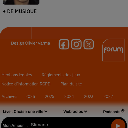
+ DE MUSIQUE
Design
Olivier Varma
Mentions légales
Règlements des jeux
Notice d’information RGPD
Plan du site
Archives
2026
2025
2024
2023
2022
Live :
Choisir une ville
Webradios
Podcasts
Slimane
Mon Amour
-