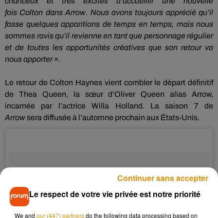
chanceux et très excités d’accueillir une nouvelle
fois
Colton
dans
Arrow
.
Nous avons toujours apprécié qu’il
fasse quelques apparitions de temps en temps, mais nous
sommes ravis qu’il revienne en tant que personnage régulier
et de toutes les opportunités créatives que son retour va
nous apporter »
.
Le retour de
Colton
Haynes
vient combler le départ définitif
de
Thea
Queen, la sœur d’Oliver Queen alias
Arrow
,
incarnée par l’actrice
Willa
Holland
.
La saison 7
de
Arrow
sera diffusée à l’automne prochain aux États-Unis.
Continuer sans accepter
Le respect de votre vie privée est notre priorité
We and
our (447) partners
do the following data processing based on