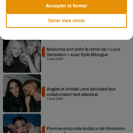
Accepter et fermer
Gérer mes choix
Musique
Madonna sort enfin le remix de « Love
Sensation » avec Kylie Minogue
7 août 2026
Angèle et Amélie Lens dévoilent leur
collaboration tant attendue
7 août 2026
Pomme emprunte le décor de l’émission