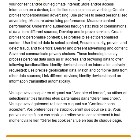
your consent and/or our legitimate interest: Store and/or access
information on a device; Use limited data to select advertising; Create
profiles for personalised advertising; Use profiles to select personalised
advertising; Measure advertising performance; Measure content
performance; Understand audiences through statistics or combinations
of data from different sources; Develop and improve services; Create
profiles to personalise content; Use profiles to select personalised
content; Use limited data to select content; Ensure security, prevent and
detect fraud, and fix errors; Deliver and present advertising and content;
Save and communicate privacy choices. These technologies may
process personal data such as IP address and browsing data to offer
following functionalities: Identify devices based on information actively
requested; Use precise geolocation data; Match and combine data from
other data sources; Link different devices; Identify devices based on
information transmitted automatically.
Vous pouvez accepter en cliquant sur "Accepter et fermer", ou affiner en
sélectionnant les finalités et/ou partenaires dans "Gérer mes choix".
Vous pouvez également refuser en cliquant sur "Continuer sans
accepter". Vos préférences ne s'appliqueront que pour ce site. Vous
pouvez mettre à jour vos choix, ou retirer votre consentement à tout
moment via le lien "Gérer les cookies" situé en bas de chaque page.
Hi
Une publication partagée par
Colton Haynes-Leatham
(@coltonlhaynes) le