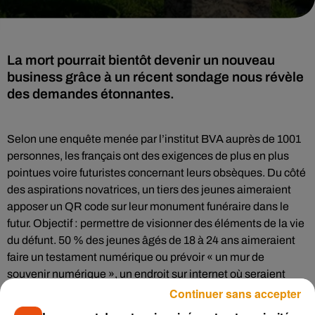
La mort pourrait bientôt devenir un nouveau
business grâce à un récent sondage nous révèle
des demandes étonnantes.
Selon une enquête menée par l’institut BVA auprès de 1001
personnes, les français ont des exigences de plus en plus
pointues voire futuristes concernant leurs obsèques. Du côté
des aspirations novatrices, un tiers des jeunes aimeraient
apposer un QR code sur leur monument funéraire dans le
futur. Objectif : permettre de visionner des éléments de la vie
du défunt. 50 % des jeunes âgés de 18 à 24 ans aimeraient
faire un testament numérique ou prévoir « un mur de
souvenir numérique », un endroit sur internet où seraient
regroupés les souvenirs de la personne décédée.
Continuer sans accepter