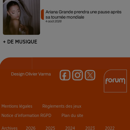
Ariana Grande prendra une pause après
sa tournée mondiale
4 août 2026
+ DE MUSIQUE
Design
Olivier Varma
Mentions légales
Règlements des jeux
Notice d’information RGPD
Plan du site
Archives
2026
2025
2024
2023
2022