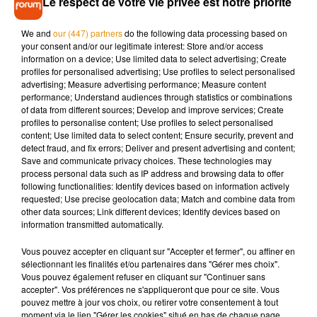
Le respect de votre vie privée est notre priorité
Une mort… écolo ?
We and
our (447) partners
do the following data processing based on
Un élément écologique ressort aussi de cette étude : un
your consent and/or our legitimate interest: Store and/or access
français sur deux souhaiterait choisir un cercueil éco-certifié
information on a device; Use limited data to select advertising; Create
ou une urne biodégradable.
profiles for personalised advertising; Use profiles to select personalised
advertising; Measure advertising performance; Measure content
performance; Understand audiences through statistics or combinations
of data from different sources; Develop and improve services; Create
profiles to personalise content; Use profiles to select personalised
content; Use limited data to select content; Ensure security, prevent and
Musique
detect fraud, and fix errors; Deliver and present advertising and content;
Save and communicate privacy choices. These technologies may
process personal data such as IP address and browsing data to offer
following functionalities: Identify devices based on information actively
Pomme emprunte le décor de l’émission
requested; Use precise geolocation data; Match and combine data from
« Loups Garous » pour son...
other data sources; Link different devices; Identify devices based on
6 août 2026
information transmitted automatically.
Vous pouvez accepter en cliquant sur "Accepter et fermer", ou affiner en
sélectionnant les finalités et/ou partenaires dans "Gérer mes choix".
Vous pouvez également refuser en cliquant sur "Continuer sans
La version réécrite de « Beautiful Day »
accepter". Vos préférences ne s'appliqueront que pour ce site. Vous
interprétée lors des...
pouvez mettre à jour vos choix, ou retirer votre consentement à tout
6 août 2026
moment via le lien "Gérer les cookies" situé en bas de chaque page.