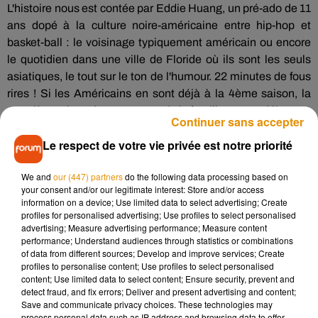
L'histoire nous est contée par
Eddie
Huang,
un pré-ado de 11
ans dopé à la culture noire-américaine entre hip-hop et
basket-ball : le voisinage typiquement américain ou encore
le quotidien dans une ville de
Floride
où ils sont les seuls
asiatiques, le tout sur
le ton de l'humour. 22 minutes de fous
rires ! Si les Américains en sont déjà à la 4ème
saison, la
première saison des aventures de la famille
Huang
débarque
Continuer sans accepter
aujourd'hui en France.
Le respect de votre vie privée est notre priorité
We and
our (447) partners
do the following data processing based on
your consent and/or our legitimate interest: Store and/or access
information on a device; Use limited data to select advertising; Create
profiles for personalised advertising; Use profiles to select personalised
advertising; Measure advertising performance; Measure content
performance; Understand audiences through statistics or combinations
of data from different sources; Develop and improve services; Create
profiles to personalise content; Use profiles to select personalised
content; Use limited data to select content; Ensure security, prevent and
detect fraud, and fix errors; Deliver and present advertising and content;
Save and communicate privacy choices. These technologies may
process personal data such as IP address and browsing data to offer