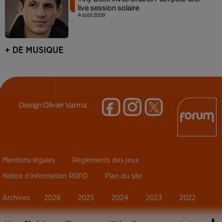
live session solaire
4 août 2026
+ DE MUSIQUE
Design
Olivier Varma
Mentions légales
Règlements des jeux
Notice d’information RGPD
Plan du site
Archives
2026
2025
2024
2023
2022