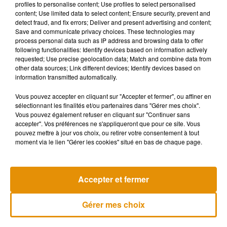
profiles to personalise content; Use profiles to select personalised
content; Use limited data to select content; Ensure security, prevent and
detect fraud, and fix errors; Deliver and present advertising and content;
Save and communicate privacy choices. These technologies may
process personal data such as IP address and browsing data to offer
following functionalities: Identify devices based on information actively
requested; Use precise geolocation data; Match and combine data from
other data sources; Link different devices; Identify devices based on
information transmitted automatically.
Vous pouvez accepter en cliquant sur "Accepter et fermer", ou affiner en
sélectionnant les finalités et/ou partenaires dans "Gérer mes choix".
Vous pouvez également refuser en cliquant sur "Continuer sans
Rendez-vous tous les matins avec Lionel et Nathalie sur
accepter". Vos préférences ne s'appliqueront que pour ce site. Vous
Forum pour découvrir l'histoire du "Collector du jour".
pouvez mettre à jour vos choix, ou retirer votre consentement à tout
moment via le lien "Gérer les cookies" situé en bas de chaque page.
Musique
Accepter et fermer
Madonna sort enfin le remix de « Love
Gérer mes choix
Sensation » avec Kylie Minogue
7 août 2026