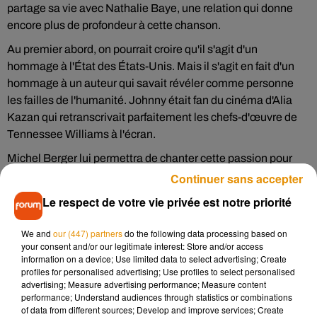
partage sa vie avec Nathalie Baye, une relation qui donne
encore plus de profondeur à cette chanson.
Au premier abord, on pourrait croire qu'il s'agit d'un
hommage à l'État des États-Unis. Mais il s'agit en fait d'un
hommage à un auteur qui savait révéler comme personne
les failles de l'humanité. Johnny était fan du cinéma d'Alia
Kazan qui retranscrivait parfaitement les chefs-d'œuvre de
Tennessee Williams à l'écran.
Michel Berger lui permettra de chanter cette passion pour
l'auteur
Continuer sans accepter
Le respect de votre vie privée est notre priorité
We and
our (447) partners
do the following data processing based on
your consent and/or our legitimate interest: Store and/or access
information on a device; Use limited data to select advertising; Create
profiles for personalised advertising; Use profiles to select personalised
advertising; Measure advertising performance; Measure content
performance; Understand audiences through statistics or combinations
of data from different sources; Develop and improve services; Create