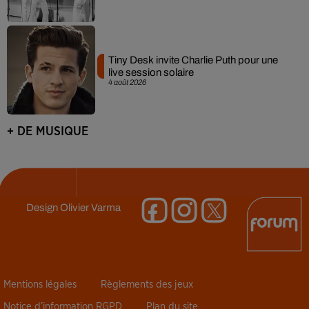
Tiny Desk invite Charlie Puth pour une
live session solaire
4 août 2026
+ DE MUSIQUE
Design
Olivier Varma
Mentions légales
Règlements des jeux
Notice d’information RGPD
Plan du site