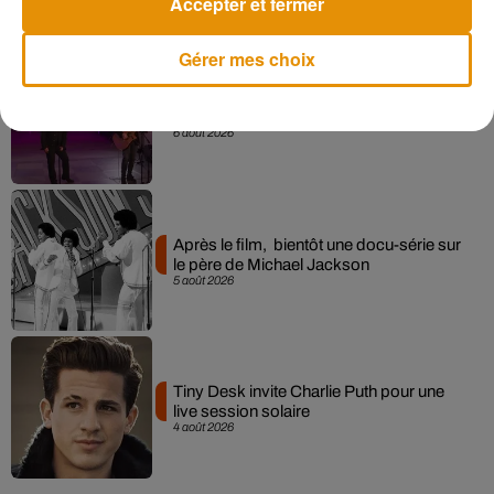
Accepter et fermer
Gérer mes choix
La version réécrite de « Beautiful Day »
interprétée lors des...
6 août 2026
Après le film, bientôt une docu-série sur
le père de Michael Jackson
5 août 2026
Tiny Desk invite Charlie Puth pour une
live session solaire
4 août 2026