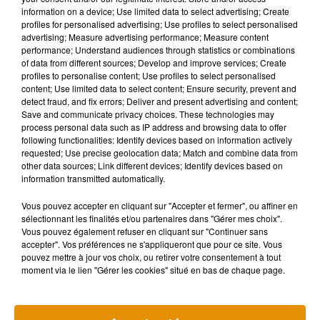
information on a device; Use limited data to select advertising; Create
profiles for personalised advertising; Use profiles to select personalised
advertising; Measure advertising performance; Measure content
Musique
performance; Understand audiences through statistics or combinations
of data from different sources; Develop and improve services; Create
profiles to personalise content; Use profiles to select personalised
content; Use limited data to select content; Ensure security, prevent and
Madonna sort enfin le remix de « Love
detect fraud, and fix errors; Deliver and present advertising and content;
Sensation » avec Kylie Minogue
Save and communicate privacy choices. These technologies may
7 août 2026
process personal data such as IP address and browsing data to offer
following functionalities: Identify devices based on information actively
requested; Use precise geolocation data; Match and combine data from
other data sources; Link different devices; Identify devices based on
information transmitted automatically.
Angèle et Amélie Lens dévoilent leur
Vous pouvez accepter en cliquant sur "Accepter et fermer", ou affiner en
collaboration tant attendue
7 août 2026
sélectionnant les finalités et/ou partenaires dans "Gérer mes choix".
Vous pouvez également refuser en cliquant sur "Continuer sans
accepter". Vos préférences ne s'appliqueront que pour ce site. Vous
pouvez mettre à jour vos choix, ou retirer votre consentement à tout
moment via le lien "Gérer les cookies" situé en bas de chaque page.
Pomme emprunte le décor de l’émission
« Loups Garous » pour son...
6 août 2026