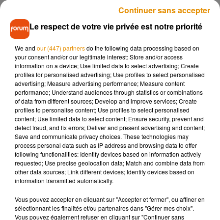
Continuer sans accepter
Exit le fleuriste, la nouvelle tendance est désormais au
Le respect de votre vie privée est notre priorité
bouquet... de cornichons ! La société Grillo's Pickles, basée à
Boston aux Etats-Unis, vient de lancer une nouvelle création
We and
our (447) partners
do the following data processing based on
qui remporte un franc succès : le fameux bouquet de
your consent and/or our legitimate interest: Store and/or access
cornichons. Bien moins jolis que des fleurs mais bien
information on a device; Use limited data to select advertising; Create
profiles for personalised advertising; Use profiles to select personalised
meilleurs au goût ! Et beaucoup plus sains qu'une boîte de
advertising; Measure advertising performance; Measure content
chocolats. Seule condition avant de vous lancer : vérifier que
performance; Understand audiences through statistics or combinations
votre chéri(e) raffole de ces petites choses au vinaigre.
of data from different sources; Develop and improve services; Create
profiles to personalise content; Use profiles to select personalised
content; Use limited data to select content; Ensure security, prevent and
detect fraud, and fix errors; Deliver and present advertising and content;
Save and communicate privacy choices. These technologies may
process personal data such as IP address and browsing data to offer
Musique
following functionalities: Identify devices based on information actively
requested; Use precise geolocation data; Match and combine data from
other data sources; Link different devices; Identify devices based on
information transmitted automatically.
Madonna sort enfin le remix de « Love
Sensation » avec Kylie Minogue
Vous pouvez accepter en cliquant sur "Accepter et fermer", ou affiner en
7 août 2026
sélectionnant les finalités et/ou partenaires dans "Gérer mes choix".
Vous pouvez également refuser en cliquant sur "Continuer sans