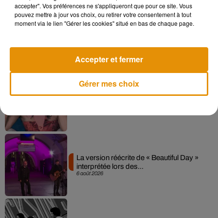
accepter". Vos préférences ne s'appliqueront que pour ce site. Vous
pouvez mettre à jour vos choix, ou retirer votre consentement à tout
moment via le lien "Gérer les cookies" situé en bas de chaque page.
Angèle et Amélie Lens dévoilent leur
collaboration tant attendue
7 août 2026
Accepter et fermer
Gérer mes choix
Pomme emprunte le décor de l’émission
« Loups Garous » pour son...
6 août 2026
La version réécrite de « Beautiful Day »
interprétée lors des...
6 août 2026