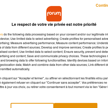
Publié : 24 juin 2019 à 14h44 par Benoit Hanrot
Contin
Le respect de votre vie privée est notre priorité
ers
do the following data processing based on your consent and/or our legitimate int
device; Use limited data to select advertising; Create profiles for personalised adver
vertising; Measure advertising performance; Measure content performance; Unders
ns of data from different sources; Develop and improve services; Create profiles to 
frontent la canicule de plein fouet. MétéoFrance a
alised content; Use limited data to select content; Ensure security, prevent and detect
gilance orange. De quoi perturber les examens de fi
ertising and content; Save and communicate privacy choices. These technologies
and browsing data to offer following functionalities: Identify devices based on infor
eolocation data; Match and combine data from other data sources; Link different de
nsmitted automatically.
 canicule par
MétéoFrance
.
cliquant sur "Accepter et fermer", ou affiner en sélectionnant les finalités et/ou pa
 également refuser en cliquant sur "Continuer sans accepter". Vos préférences ne 
lus tôt ce mercredi. Parmi eux, on retrouve l’Allier, la Charente
tre à jour vos choix, ou retirer votre consentement à tout moment via le lien "Gérer 
-Cher, la Saône-et-Loire, les Deux-Sèvres, la Vienne, la Haute-Vienn
nt à bien vous hydrater et à vous protéger du soleil.
on nationale a annoncé le report des épreuves écrites du brevet d