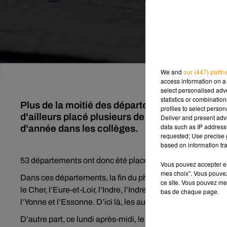
We and
our (447) partn
access information on a 
select personalised ad
statistics or combinatio
Plus de la moitié des départements français af
profiles to select person
d'ailleurs placé plusieurs de nos régions en vi
Deliver and present adv
data such as IP address 
d'année dans les collèges.
requested; Use precise g
based on information tra
53 départements ont donc été placés en alerte orange à la
Vous pouvez accepter en 
mes choix". Vous pouvez
Dans ces départements, la fin du phénomène est prévue au p
ce site. Vous pouvez met
le Cher, l’Eure-et-Loir, l’Indre, l’Indre-et-Loire, le Loir-et
bas de chaque page.
l’Yonne et l’Essonne. D’ici là, les autorités vous encourage
D’autre part, ce lundi après-midi, le ministre de l’Educati