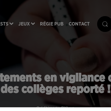
STS
JEUX
RÉGIE PUB
CONTACT
rtements en vigilance 
des collèges reporté !
Crédit image:
PXhere