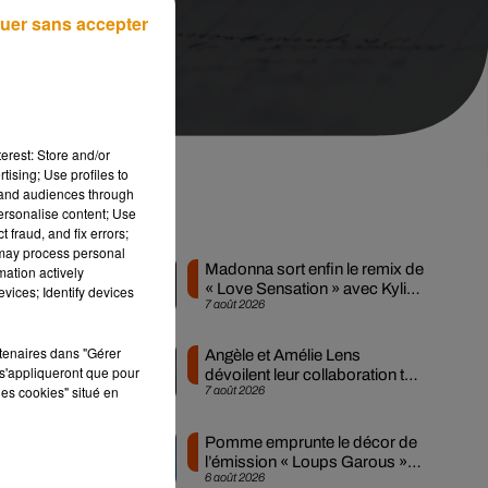
uer sans accepter
erest: Store and/or
tising; Use profiles to
tand audiences through
personalise content; Use
Musique
 fraud, and fix errors;
n
 may process personal
Madonna sort enfin le remix de
mation actively
« Love Sensation » avec Kylie
vices; Identify devices
7 août 2026
Minogue
rtenaires dans "Gérer
Angèle et Amélie Lens
s'appliqueront que pour
dévoilent leur collaboration tant
,
les cookies" situé en
7 août 2026
attendue
e,
Pomme emprunte le décor de
l’émission « Loups Garous »
es
6 août 2026
pour son...