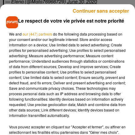
— Elena (@Mata76966729)
June 30, 2020
Continuer sans accepter
Murs délabrés, saleté effrayante, meubles cassés et
peintures moisies
, les potentiels acheteurs seront sans
Le respect de votre vie privée est notre priorité
aucun doute
découragés à la vue des ces clichés éloquents.
Pourquoi une telle vente ? Le média TwistedSifter a son
We and
our (447) partners
do the following data processing based on
your consent and/or our legitimate interest: Store and/or access
explication :
un achat de ce type intéressera plutôt un
information on a device; Use limited data to select advertising; Create
investisseur qui y verra la possibilité d’acquérir un terrain
profiles for personalised advertising; Use profiles to select personalised
de 500 m2
après la démolition de la maison. Le but serait
advertising; Measure advertising performance; Measure content
performance; Understand audiences through statistics or combinations
donc de dissuader les acheteurs adeptes de la rénovation.
of data from different sources; Develop and improve services; Create
Pari réussi !
profiles to personalise content; Use profiles to select personalised
content; Use limited data to select content; Ensure security, prevent and
detect fraud, and fix errors; Deliver and present advertising and content;
Save and communicate privacy choices. These technologies may
process personal data such as IP address and browsing data to offer
Musique
following functionalities: Identify devices based on information actively
requested; Use precise geolocation data; Match and combine data from
other data sources; Link different devices; Identify devices based on
information transmitted automatically.
Madonna sort enfin le remix de « Love
Vous pouvez accepter en cliquant sur "Accepter et fermer", ou affiner en
Sensation » avec Kylie Minogue
7 août 2026
sélectionnant les finalités et/ou partenaires dans "Gérer mes choix".