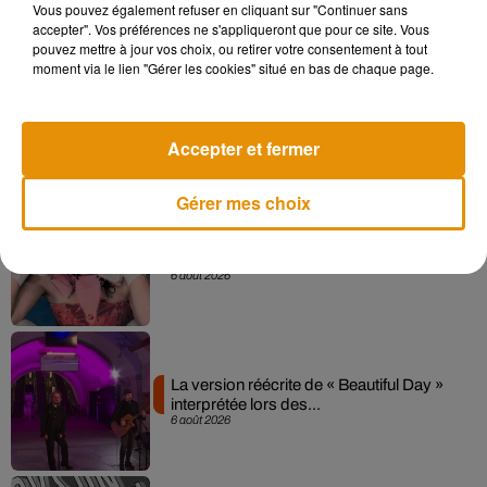
Vous pouvez également refuser en cliquant sur "Continuer sans
accepter". Vos préférences ne s'appliqueront que pour ce site. Vous
pouvez mettre à jour vos choix, ou retirer votre consentement à tout
moment via le lien "Gérer les cookies" situé en bas de chaque page.
Angèle et Amélie Lens dévoilent leur
collaboration tant attendue
7 août 2026
Accepter et fermer
Gérer mes choix
Pomme emprunte le décor de l’émission
« Loups Garous » pour son...
6 août 2026
La version réécrite de « Beautiful Day »
interprétée lors des...
6 août 2026