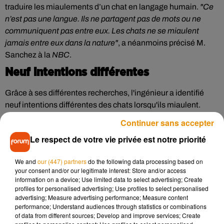
traduire les miaulements d’un chat en langage humain.
"Ce
n’est pas une langue. Ils ne partagent pas de mots ou ne
communiquent pas entre eux. Les chats ne se miaulent
jamais entre eux dans la nature"
, a néanmoins précisé M.
Sanchez à la
NBC
.
Neuf intentions différentes
Grâce à ses différentes recherches, l'ingénieur a identifié
neuf intentions différentes des chats lorsqu'ils miaulent.
Ainsi, selon son analyse,
chaque message bénéficie de son
Continuer sans accepter
propre miaulement
.
"
Ces neuf intentions représentent les
Le respect de votre vie privée est notre priorité
humeurs et les états d’esprit des chats. Mais chaque chat a
également sa propre vocalisation et son vocabulaire de
We and
our (447) partners
do the following data processing based on
miaulements qui vont au-delà de ces neuf intentions
your consent and/or our legitimate interest: Store and/or access
générales"
, a-t-il expliqué dans le descriptif de l’application.
information on a device; Use limited data to select advertising; Create
profiles for personalised advertising; Use profiles to select personalised
"
Pour entraîner l’application à apprendre un miaulement
advertising; Measure advertising performance; Measure content
spécifique, choisissez un contexte dans lequel vous savez
performance; Understand audiences through statistics or combinations
avec certitude ce que votre chat essaie de dire (par exemple,
of data from different sources; Develop and improve services; Create