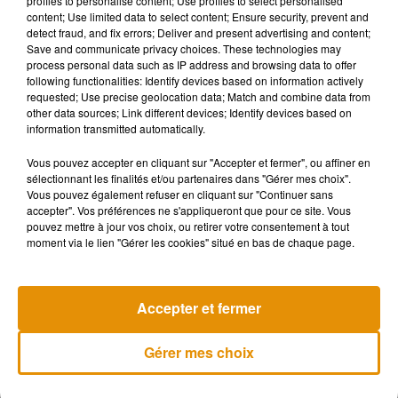
profiles to personalise content; Use profiles to select personalised
alimentation -> ‘nourriture’, à la porte -> ‘laisse-moi sortir’).
content; Use limited data to select content; Ensure security, prevent and
Utilisez l’application pour traduire ces miaulements, puis
detect fraud, and fix errors; Deliver and present advertising and content;
fournissez la traduction correcte",
est-il précisé.
Il convient
Save and communicate privacy choices. These technologies may
process personal data such as IP address and browsing data to offer
ensuite de répéter cette
manœuvre au moins cinq fois pour
following functionalities: Identify devices based on information actively
que l’application reconnaisse facilement le miaulement en
requested; Use precise geolocation data; Match and combine data from
question.
other data sources; Link different devices; Identify devices based on
information transmitted automatically.
Si l'application MeowTalk est toujours en cours de
développement,
un prototype est toutefois déjà disponible
Vous pouvez accepter en cliquant sur "Accepter et fermer", ou affiner en
sélectionnant les finalités et/ou partenaires dans "Gérer mes choix".
sur
iOS
et
Android
.
Vous pouvez également refuser en cliquant sur "Continuer sans
accepter". Vos préférences ne s'appliqueront que pour ce site. Vous
pouvez mettre à jour vos choix, ou retirer votre consentement à tout
moment via le lien "Gérer les cookies" situé en bas de chaque page.
Musique
Accepter et fermer
Madonna sort enfin le remix de « Love
Sensation » avec Kylie Minogue
Gérer mes choix
7 août 2026