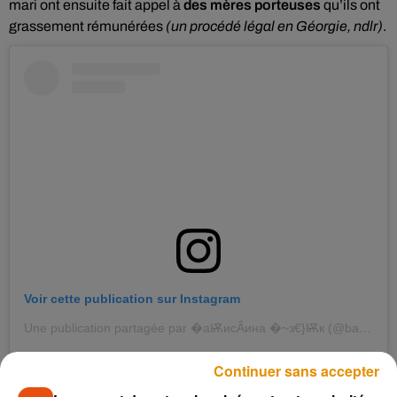
mari ont ensuite fait appel à
des mères porteuses
qu’ils ont
grassement rémunérées
(un procédé légal en Géorgie, ndlr)
.
Voir cette publication sur Instagram
Une publication partagée par �aѬисÂина �~з€}Ѭк (@batumi_mama)
Continuer sans accepter