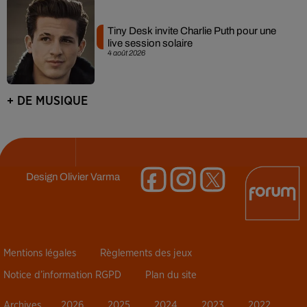
Tiny Desk invite Charlie Puth pour une
live session solaire
4 août 2026
+ DE MUSIQUE
Design
Olivier Varma
Mentions légales
Règlements des jeux
Notice d’information RGPD
Plan du site
Archives
2026
2025
2024
2023
2022