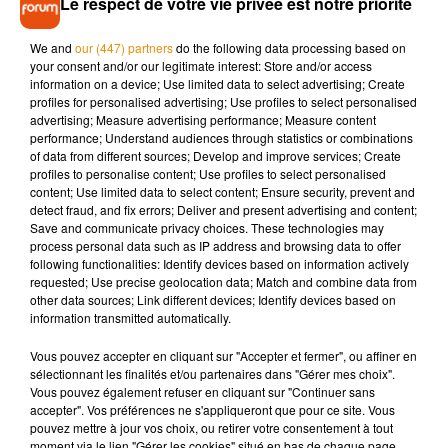
Le respect de votre vie privée est notre priorité
We and
our (447) partners
do the following data processing based on
your consent and/or our legitimate interest: Store and/or access
information on a device; Use limited data to select advertising; Create
profiles for personalised advertising; Use profiles to select personalised
advertising; Measure advertising performance; Measure content
performance; Understand audiences through statistics or combinations
of data from different sources; Develop and improve services; Create
profiles to personalise content; Use profiles to select personalised
content; Use limited data to select content; Ensure security, prevent and
detect fraud, and fix errors; Deliver and present advertising and content;
Save and communicate privacy choices. These technologies may
process personal data such as IP address and browsing data to offer
Voir cette publication sur Instagram
following functionalities: Identify devices based on information actively
requested; Use precise geolocation data; Match and combine data from
Une publication partagée par Galip OÈztuÈrk (@galipozturkofficial)
other data sources; Link different devices; Identify devices based on
information transmitted automatically.
Ainsi, en l'espace de seulement dix mois,
le couple a
Vous pouvez accepter en cliquant sur "Accepter et fermer", ou affiner en
accueilli dix enfants.
"J’ai moi-même donné naissance à ma
sélectionnant les finalités et/ou partenaires dans "Gérer mes choix".
fille aînée, Vika, il y a six ans.
Les autres enfants sont
Vous pouvez également refuser en cliquant sur "Continuer sans
génétiquement les nôtres, de mon mari et moi, mais ils ont
accepter". Vos préférences ne s'appliqueront que pour ce site. Vous
pouvez mettre à jour vos choix, ou retirer votre consentement à tout
été portés par des mères porteuses
"
, a raconté l'heureuse
moment via le lien "Gérer les cookies" situé en bas de chaque page.