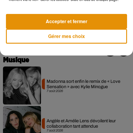
maman.
"
Elle est si facile à vivre. Elle a toujours un sourire
sur les lèvres et pourtant, elle est timide et mystérieuse"
, a
de son côté confié son époux Galip.
"Elle est le genre de
Accepter et fermer
femme que j’ai toujours voulu avoir. C’est un diamant brut au
coeur pur"
, a-t-il ajouté.
Gérer mes choix
Musique
Madonna sort enfin le remix de « Love
Sensation » avec Kylie Minogue
7 août 2026
Angèle et Amélie Lens dévoilent leur
collaboration tant attendue
7 août 2026