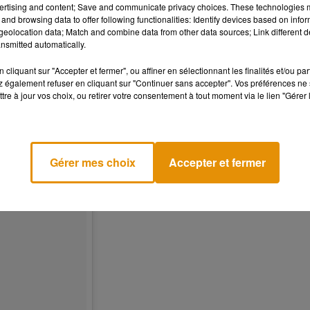
ertising and content; Save and communicate privacy choices. These technologies
and browsing data to offer following functionalities: Identify devices based on infor
eolocation data; Match and combine data from other data sources; Link different de
nsmitted automatically.
cliquant sur "Accepter et fermer", ou affiner en sélectionnant les finalités et/ou pa
 également refuser en cliquant sur "Continuer sans accepter". Vos préférences ne 
tre à jour vos choix, ou retirer votre consentement à tout moment via le lien "Gérer 
Gérer mes choix
Accepter et fermer