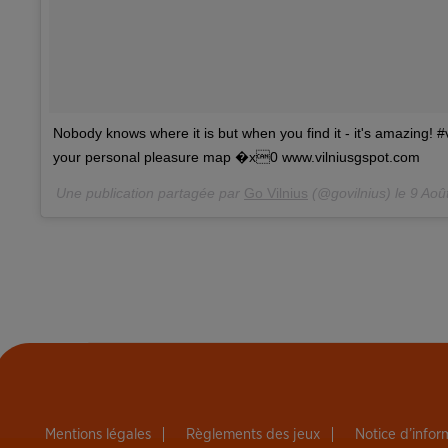
Nobody knows where it is but when you find it - it's amazing! #
your personal pleasure map �x0 www.vilniusgspot.com
Une publication partagée par
Go Vilnius
(@govilnius) le
9 Aoû
Mentions légales
Règlements des jeux
Notice d’info