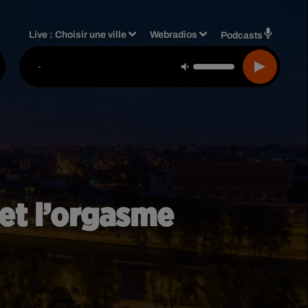
Live :
Choisir une ville
Webradios
Podcasts
-
et l’orgasme