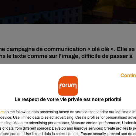
r une campagne de communication « olé olé ». Elle se
s le texte comme sur l'image, difficile de passer à
Contin
ait en Lituanie, plus précieusement à Vilnius. À travers une nouvell
it comme « le point G de l’Europe ». Sur l’affiche, on voit une
 la ville.
Le respect de votre vie privée est notre priorité
ique. En Lituanie d’abord, où le gouvernement du pays en major
ers
do the following data processing based on your consent and/or our legitimate int
device; Use limited data to select advertising; Create profiles for personalised adver
er cette affiche quelques semaines plus tard. Et pour cause, une
vertising; Measure advertising performance; Measure content performance; Unders
usée par l’agence en charge du tourisme.
ns of data from different sources; Develop and improve services; Create profiles to 
alised content; Use limited data to select content; Ensure security, prevent and detect