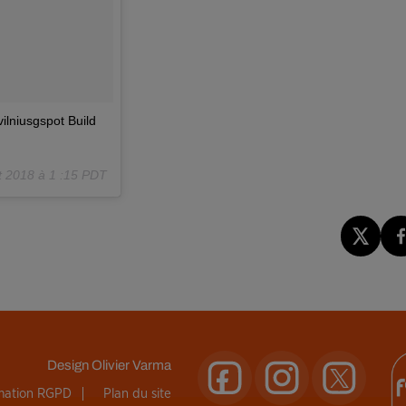
vilniusgspot Build
t 2018 à 1 :15 PDT
Design
Olivier Varma
rmation RGPD
Plan du site