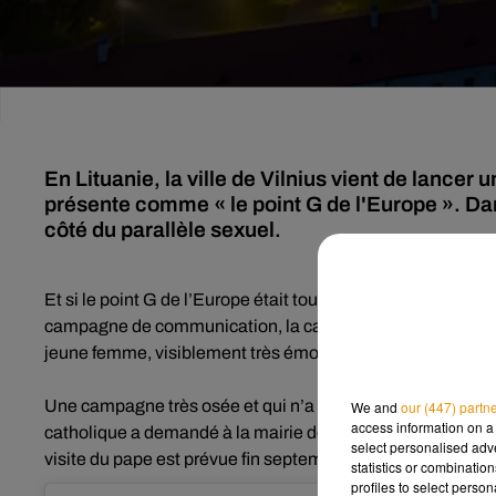
En Lituanie, la ville de Vilnius vient de lance
présente comme « le point G de l'Europe ». Dan
côté du parallèle sexuel.
Et si le point G de l’Europe était tout trouvé ? Il se situer
campagne de communication, la capitale lituanienne se décr
jeune femme, visiblement très émoustillée à l’idée de visiter
Une campagne très osée et qui n’a pas tardé à faire polém
We and
our (447) partn
access information on a 
catholique a demandé à la mairie de la capitale de présent
select personalised ad
visite du pape est prévue fin septembre. Une demande ref
statistics or combinatio
profiles to select person