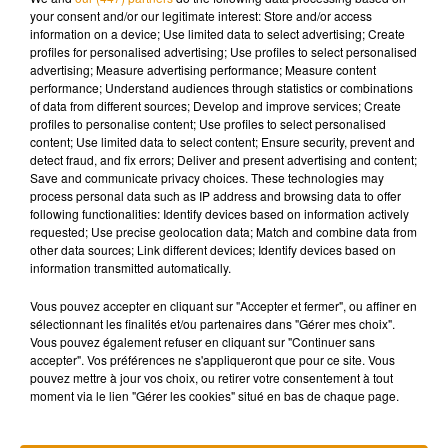
pendant de longues heures.
your consent and/or our legitimate interest: Store and/or access
information on a device; Use limited data to select advertising; Create
profiles for personalised advertising; Use profiles to select personalised
advertising; Measure advertising performance; Measure content
performance; Understand audiences through statistics or combinations
Musique
of data from different sources; Develop and improve services; Create
profiles to personalise content; Use profiles to select personalised
content; Use limited data to select content; Ensure security, prevent and
detect fraud, and fix errors; Deliver and present advertising and content;
Pomme emprunte le décor de l’émission
Save and communicate privacy choices. These technologies may
« Loups Garous » pour son...
process personal data such as IP address and browsing data to offer
6 août 2026
following functionalities: Identify devices based on information actively
requested; Use precise geolocation data; Match and combine data from
other data sources; Link different devices; Identify devices based on
information transmitted automatically.
Vous pouvez accepter en cliquant sur "Accepter et fermer", ou affiner en
La version réécrite de « Beautiful Day »
sélectionnant les finalités et/ou partenaires dans "Gérer mes choix".
interprétée lors des...
6 août 2026
Vous pouvez également refuser en cliquant sur "Continuer sans
accepter". Vos préférences ne s'appliqueront que pour ce site. Vous
pouvez mettre à jour vos choix, ou retirer votre consentement à tout
moment via le lien "Gérer les cookies" situé en bas de chaque page.
Après le film, bientôt une docu-série sur