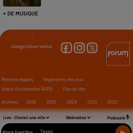
+ DE MUSIQUE
Design
Olivier Varma
Mentions légales
Règlements des jeux
Notice d’information RGPD
Plan du site
Archives
2026
2025
2024
2023
2022
Live :
Choisir une ville
Webradios
Podcasts
Texas
Black Eyed Boy
-