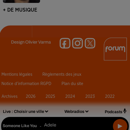
+ DE MUSIQUE
Design
Olivier Varma
Mentions légales
Règlements des jeux
Notice d’information RGPD
Plan du site
Archives
2026
2025
2024
2023
2022
Live :
Choisir une ville
Webradios
Podcasts
Adele
Someone Like You
-