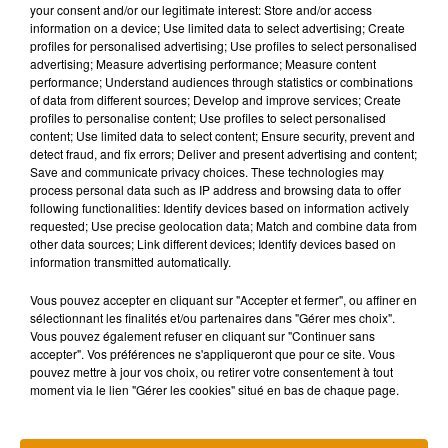
your consent and/or our legitimate interest: Store and/or access
information on a device; Use limited data to select advertising; Create
profiles for personalised advertising; Use profiles to select personalised
advertising; Measure advertising performance; Measure content
performance; Understand audiences through statistics or combinations
Musique
of data from different sources; Develop and improve services; Create
profiles to personalise content; Use profiles to select personalised
content; Use limited data to select content; Ensure security, prevent and
detect fraud, and fix errors; Deliver and present advertising and content;
Madonna sort enfin le remix de « Love
Save and communicate privacy choices. These technologies may
Sensation » avec Kylie Minogue
process personal data such as IP address and browsing data to offer
7 août 2026
following functionalities: Identify devices based on information actively
requested; Use precise geolocation data; Match and combine data from
other data sources; Link different devices; Identify devices based on
information transmitted automatically.
Angèle et Amélie Lens dévoilent leur
Vous pouvez accepter en cliquant sur "Accepter et fermer", ou affiner en
collaboration tant attendue
sélectionnant les finalités et/ou partenaires dans "Gérer mes choix".
7 août 2026
Vous pouvez également refuser en cliquant sur "Continuer sans
accepter". Vos préférences ne s'appliqueront que pour ce site. Vous
pouvez mettre à jour vos choix, ou retirer votre consentement à tout
moment via le lien "Gérer les cookies" situé en bas de chaque page.
Pomme emprunte le décor de l’émission
« Loups Garous » pour son...