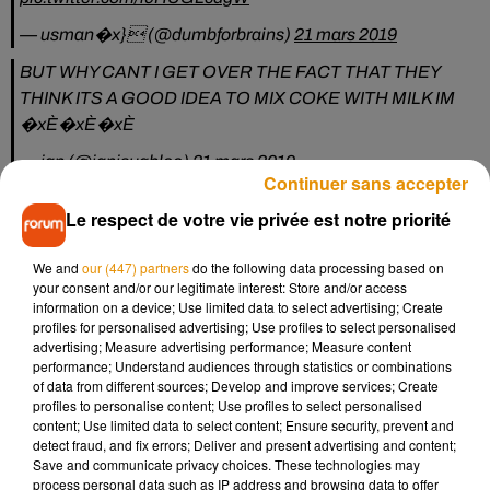
— usman�x} (@dumbforbrains)
21 mars 2019
BUT WHY CANT I GET OVER THE FACT THAT THEY
THINK ITS A GOOD IDEA TO MIX COKE WITH MILK IM
�xÈ�xÈ�xÈ
— ian (@ianisughlee)
21 mars 2019
Continuer sans accepter
Now now, I’m sure this is nothing we can’t talk through over
Le respect de votre vie privée est notre priorité
a tall frothy glass of-
We and
our (447) partners
do the following data processing based on
[sound of man being killed with a milk coke]
your consent and/or our legitimate interest: Store and/or access
pic.twitter.com/zsg98VG4Cp
information on a device; Use limited data to select advertising; Create
profiles for personalised advertising; Use profiles to select personalised
— James Felton (@JimMFelton)
16 mars 2019
advertising; Measure advertising performance; Measure content
performance; Understand audiences through statistics or combinations
Said to taste like a Coke float, the Milk Coke is something
of data from different sources; Develop and improve services; Create
you have to try for yourself! What do you think?
profiles to personalise content; Use profiles to select personalised
content; Use limited data to select content; Ensure security, prevent and
https://t.co/pVZmToHpMV
pic.twitter.com/z7qffS0Fu2
detect fraud, and fix errors; Deliver and present advertising and content;
Save and communicate privacy choices. These technologies may
— The Dairy Alliance (@dairy_alliance)
20 mars 2019
process personal data such as IP address and browsing data to offer