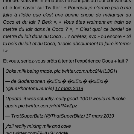
monde.
Mais les internautes ne sont pas du tout convaincus
et le font savoir sur Twitter :
« Pourquoi je n’arrive pas à me
faire à l’idée que c’est une bonne chose de mélanger du
Coca et du lait ?
Berk
», « Vous êtes vraiment en train de
mettre du lait dans le Coca ?
»,
« C’est quoi ce bordel de
mettre du lait dans du
Coca
…
?
Arrêtez,
svp
»
ou encore
« Si
tu bois du lait et du Coca, tu dois absolument te faire interner
!
»
.
Et vous, seriez-vous prêts à tenter l’expérience Coca + lait ?
Coke milk being made.
pic.twitter.com/ubc2NKL3GH
— de Godenzonen �x!Èx!� �x!Èx!� �x!Èx!�
(@LePhantomDennis)
17 mars 2019
Update: it was actually really good. 10/10 would milk coke
again
pic.twitter.com/Hrt4R4vZpz
— ThatSuperBlitz (@ThatSuperBlitz)
17 mars 2019
y'all really mixing milk and coke
pic.twitter.com/i9HUGLcdgW