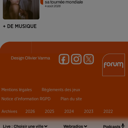
sa tournée mondiale
4 août 2026
+ DE MUSIQUE
Design
Olivier Varma
Mentions légales
Règlements des jeux
Notice d’information RGPD
Plan du site
Archives
2026
2025
2024
2023
2022
Live :
Choisir une ville
Webradios
Podcasts