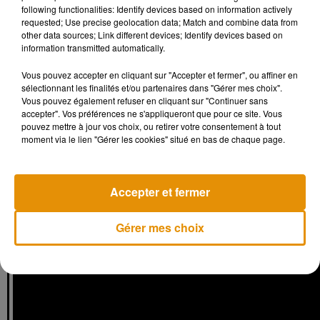
following functionalities: Identify devices based on information actively
yo who the fuck actually puts milk and coke together...?
requested; Use precise geolocation data; Match and combine data from
�x: pls stop
https://t.co/sfb88RCCsy
other data sources; Link different devices; Identify devices based on
information transmitted automatically.
— Rosey (@alwaysroseyy)
20 mars 2019
Vous pouvez accepter en cliquant sur "Accepter et fermer", ou affiner en
if you’re drinking milk and coke you absolutely deserve to be
sélectionnant les finalités et/ou partenaires dans "Gérer mes choix".
locked up
https://t.co/cSMZbVmszU
Vous pouvez également refuser en cliquant sur "Continuer sans
accepter". Vos préférences ne s'appliqueront que pour ce site. Vous
— syd (@sydneyjacobs)
18 mars 2019
pouvez mettre à jour vos choix, ou retirer votre consentement à tout
moment via le lien "Gérer les cookies" situé en bas de chaque page.
Accepter et fermer
Gérer mes choix