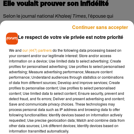
Elle voulait prouver son infidélité
Selon le journal national
Khaleej Times
,
l’épouse qui
soupçonnait son mari d’adultère, a pris le téléphone de celui-
Continuer sans accepter
ci afin de pouvoir copier ses SMS et ainsi prouver son
Le respect de votre vie privée est notre priorité
infidélité devant le tribunal. Mais pas de chance ! Lorsqu'il
s'est rendu compte de ce qu'elle avait fait dans son dos, le
We and
our (447) partners
do the following data processing based on
mari a porté l'action en justice en accusant sa femme
your consent and/or our legitimate interest: Store and/or access
d'atteinte à la vie privée. La
cour de Ras Al Khaimah a donc
information on a device; Use limited data to select advertising; Create
profiles for personalised advertising; Use profiles to select personalised
soumis l’affaire au procureur en demandant d’interroger
advertising; Measure advertising performance; Measure content
l’homme et sa supposée maîtresse, soit l'interlocutrice à qui
performance; Understand audiences through statistics or combinations
il avait adressé ces messages. Cette enquête n'a néanmoins
of data from different sources; Develop and improve services; Create
profiles to personalise content; Use profiles to select personalised
pas empêché la justice de condamner l'épouse à verser
content; Use limited data to select content; Ensure security, prevent and
1.000€ à son mari pour son acte jugé "malveillant". Une
detect fraud, and fix errors; Deliver and present advertising and content;
contravention dont elle va se souvenir pendant longtemps !
Save and communicate privacy choices. These technologies may
process personal data such as IP address and browsing data to offer
following functionalities: Identify devices based on information actively
requested; Use precise geolocation data; Match and combine data from
other data sources; Link different devices; Identify devices based on
information transmitted automatically.
Musique