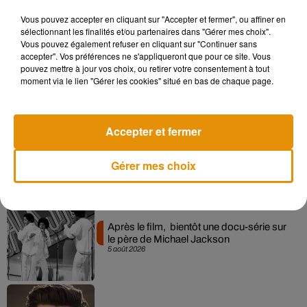
Vous pouvez accepter en cliquant sur "Accepter et fermer", ou affiner en
sélectionnant les finalités et/ou partenaires dans "Gérer mes choix".
Vous pouvez également refuser en cliquant sur "Continuer sans
Pomme emprunte le décor de l’émission
accepter". Vos préférences ne s'appliqueront que pour ce site. Vous
« Loups Garous » pour son...
6 août 2026
pouvez mettre à jour vos choix, ou retirer votre consentement à tout
moment via le lien "Gérer les cookies" situé en bas de chaque page.
Accepter et fermer
La version réécrite de « Beautiful Day »
interprétée lors des...
6 août 2026
Gérer mes choix
Après le film, bientôt une docu-série sur
le père de Michael Jackson
5 août 2026