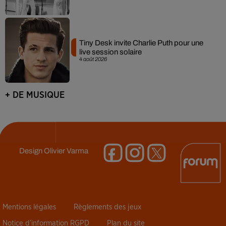
Tiny Desk invite Charlie Puth pour une
live session solaire
4 août 2026
+ DE MUSIQUE
Design
Olivier Varma
Mentions légales
Règlements des jeux
Notice d’information RGPD
Plan du site