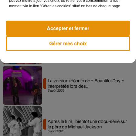
pouvez mettre à jour vos choix, ou retirer votre consentement à tout
moment via le lien "Gérer les cookies" situé en bas de chaque page.
collaboration tant attendue
7 août 2026
Accepter et fermer
Pomme emprunte le décor de l’émission
Gérer mes choix
« Loups Garous » pour son...
6 août 2026
La version réécrite de « Beautiful Day »
interprétée lors des...
6 août 2026
Après le film, bientôt une docu-série sur
le père de Michael Jackson
5 août 2026