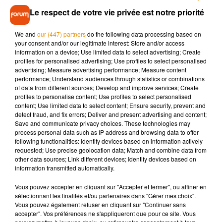
Le respect de votre vie privée est notre priorité
Onze médecins retraités seront chargés de faire fonctionner
ce centre. D’autres volontaires sont les bienvenus s’ils
We and
our (447) partners
do the following data processing based on
souhaitent s’investir. C’est par ailleurs la Croix-Rouge qui se
your consent and/or our legitimate interest: Store and/or access
chargera de la partie logistique. Des agents de la Caisse
information on a device; Use limited data to select advertising; Create
primaire d’assurance maladie assureront quant à eux les
profiles for personalised advertising; Use profiles to select personalised
advertising; Measure advertising performance; Measure content
permanences téléphoniques et le côté administratif.
performance; Understand audiences through statistics or combinations
of data from different sources; Develop and improve services; Create
profiles to personalise content; Use profiles to select personalised
content; Use limited data to select content; Ensure security, prevent and
detect fraud, and fix errors; Deliver and present advertising and content;
Musique
Save and communicate privacy choices. These technologies may
process personal data such as IP address and browsing data to offer
following functionalities: Identify devices based on information actively
requested; Use precise geolocation data; Match and combine data from
Madonna sort enfin le remix de « Love
other data sources; Link different devices; Identify devices based on
Sensation » avec Kylie Minogue
information transmitted automatically.
7 août 2026
Vous pouvez accepter en cliquant sur "Accepter et fermer", ou affiner en
sélectionnant les finalités et/ou partenaires dans "Gérer mes choix".
Vous pouvez également refuser en cliquant sur "Continuer sans
accepter". Vos préférences ne s'appliqueront que pour ce site. Vous
Angèle et Amélie Lens dévoilent leur