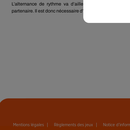
L’alternance de rythme va d’ailleurs vous aider à da
partenaire.
Il est donc nécessaire d’être en totale cohésion 
Mentions légales
Règlements des jeux
Notice d’info