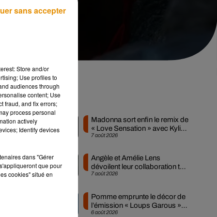
uer sans accepter
erest: Store and/or
tising; Use profiles to
tand audiences through
personalise content; Use
de
Musique
 fraud, and fix errors;
 may process personal
Madonna sort enfin le remix de
mation actively
« Love Sensation » avec Kylie
vices; Identify devices
7 août 2026
Minogue
dre
rtenaires dans "Gérer
Angèle et Amélie Lens
s'appliqueront que pour
dévoilent leur collaboration tant
les cookies" situé en
7 août 2026
attendue
 en
'au
Pomme emprunte le décor de
l’émission « Loups Garous »
6 août 2026
pour son...