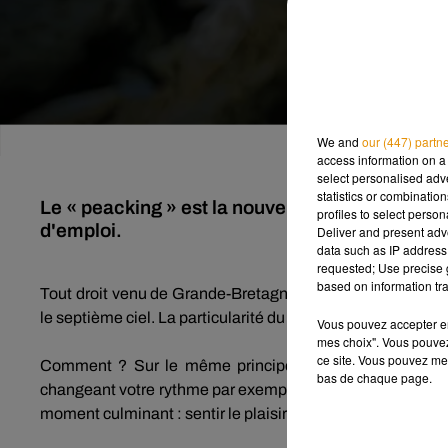
We and
our (447) partn
access information on a 
select personalised ad
statistics or combinatio
Le « peacking » est la nouvelle technique pour
profiles to select person
d'emploi.
Deliver and present adv
data such as IP address 
requested; Use precise g
based on information tra
Tout droit venu de Grande-Bretagne, le «
peacking
» est 
le septième ciel.
La particularité du «
peacking
» est qu’il
Vous pouvez accepter en 
mes choix". Vous pouvez
ce site. Vous pouvez met
Comment ?
Sur le même principe que le « slow
sex
»
bas de chaque page.
changeant votre rythme par exemple ou en pratiquant le « st
moment culminant :
sentir le plaisir monter, le faire red