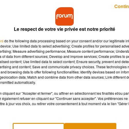
Publié : 12 septembre 2018 à 15h00 par Aurélie Amcn
Contin
Le respect de votre vie privée est notre priorité
ers
do the following data processing based on your consent and/or our legitimate int
device; Use limited data to select advertising; Create profiles for personalised adver
vertising; Measure advertising performance; Measure content performance; Unders
ns of data from different sources; Develop and improve services; Create profiles to 
 ressentir un orgasme d'une façon plus intense. Mo
alised content; Use limited data to select content; Ensure security, prevent and detect
ertising and content; Save and communicate privacy choices. These technologies
and browsing data to offer following functionalities: Identify devices based on infor
eolocation data; Match and combine data from other data sources; Link different de
nsmitted automatically.
la nouvelle pratique à adopter avec votre partenaire pour attein
 vous permet de décupler vos sensations en contrôlant l’orgasme.
cliquant sur "Accepter et fermer", ou affiner en sélectionnant les finalités et/ou pa
 également refuser en cliquant sur "Continuer sans accepter". Vos préférences ne 
tre à jour vos choix, ou retirer votre consentement à tout moment via le lien "Gérer 
, cette pratique sexuelle vous invite à prendre votre temps,
op and go », afin de prolonger et intensifier votre plaisir jusqu
escendre, recommencer encore et encore, ainsi de suite.