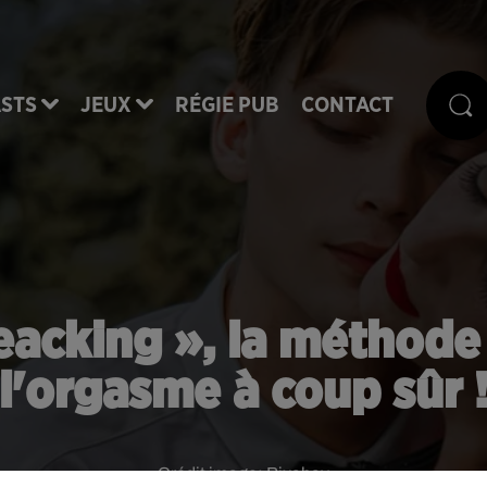
STS
JEUX
RÉGIE PUB
CONTACT
peacking », la méthode
l'orgasme à coup sûr 
Crédit image:
Pixabay