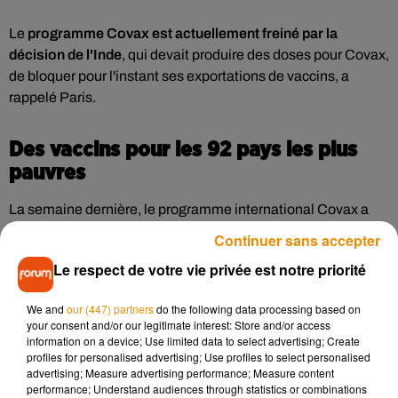
Le
programme Covax est actuellement freiné par la
décision de l'Inde
, qui devait produire des doses pour Covax,
de bloquer pour l'instant ses exportations de vaccins, a
rappelé Paris.
Des vaccins pour les 92 pays les plus
pauvres
La semaine dernière, le programme international Covax a
lancé une campagne pour collecter 2 milliards de dollars
Continuer sans accepter
supplémentaires afin de pouvoir réserver des doses de
Le respect de votre vie privée est notre priorité
vaccins anti-Covid.
We and
our (447) partners
do the following data processing based on
Covax permet aux 92 pays les plus pauvres d’obtenir des
your consent and/or our legitimate interest: Store and/or access
doses de vaccins
, grâce à des fonds réunis par des
information on a device; Use limited data to select advertising; Create
profiles for personalised advertising; Use profiles to select personalised
donateurs. Il est co-dirigé par l’OMS, l’alliance vaccinale
advertising; Measure advertising performance; Measure content
Gavi et la Coalition for Epidemic Preparedness Innovations.
performance; Understand audiences through statistics or combinations