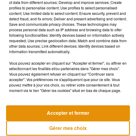
of data from different sources; Develop and improve services; Create
profiles to personalise content; Use profiles to select personalised
Le but du programme est de distribuer suffisamment de
content; Use limited data to select content; Ensure security, prevent and
doses pour
vacciner jusqu’à 27% de la population dans les
detect fraud, and fix errors; Deliver and present advertising and content;
92 pays
les plus pauvres d’ici la fin de l’année.
Save and communicate privacy choices. These technologies may
process personal data such as IP address and browsing data to offer
following functionalities: Identify devices based on information actively
Le système Covax a
déjà fourni plus de 38 millions de
requested; Use precise geolocation data; Match and combine data from
doses à 113 pays
.
other data sources; Link different devices; Identify devices based on
information transmitted automatically.
Vous pouvez accepter en cliquant sur "Accepter et fermer", ou affiner en
sélectionnant les finalités et/ou partenaires dans "Gérer mes choix".
Vous pouvez également refuser en cliquant sur "Continuer sans
(Avec AFP)
accepter". Vos préférences ne s'appliqueront que pour ce site. Vous
pouvez mettre à jour vos choix, ou retirer votre consentement à tout
moment via le lien "Gérer les cookies" situé en bas de chaque page.
Musique
Accepter et fermer
Gérer mes choix
La version réécrite de « Beautiful Day »
interprétée lors des...