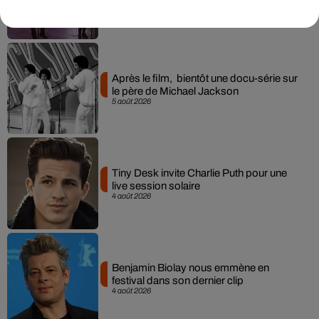
6 août 2026
Après le film, bientôt une docu-série sur
le père de Michael Jackson
5 août 2026
Tiny Desk invite Charlie Puth pour une
live session solaire
4 août 2026
Benjamin Biolay nous emmène en
festival dans son dernier clip
4 août 2026