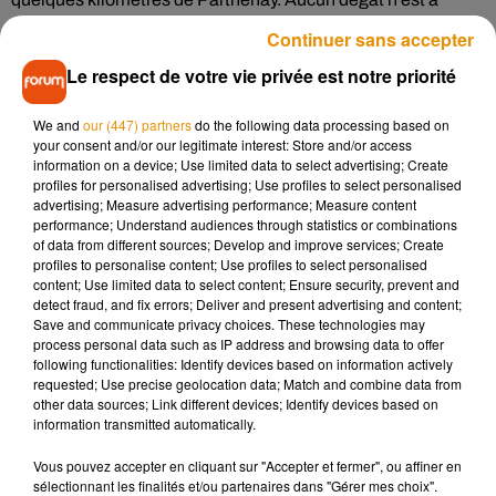
déplorer.
Continuer sans accepter
C'était bien un tremblement de terre, ce midi, encore et
Le respect de votre vie privée est notre priorité
encore.. décidement, on les enchaine en deux-sèvres
We and
our (447) partners
do the following data processing based on
— Hexicans � (@hexicans)
5 mai 2019
your consent and/or our legitimate interest: Store and/or access
information on a device; Use limited data to select advertising; Create
Faible tremblement de terre en deux Sevres il y a 10
profiles for personalised advertising; Use profiles to select personalised
minute, secteur secondigny, 2,8 de magnitude, explosion
advertising; Measure advertising performance; Measure content
+ grondement sourd s’eloignant.
performance; Understand audiences through statistics or combinations
of data from different sources; Develop and improve services; Create
— Sylvain Ferret (@letoffedutemps)
5 mai 2019
profiles to personalise content; Use profiles to select personalised
content; Use limited data to select content; Ensure security, prevent and
detect fraud, and fix errors; Deliver and present advertising and content;
Save and communicate privacy choices. These technologies may
process personal data such as IP address and browsing data to offer
Musique
following functionalities: Identify devices based on information actively
requested; Use precise geolocation data; Match and combine data from
other data sources; Link different devices; Identify devices based on
information transmitted automatically.
Madonna sort enfin le remix de « Love
Vous pouvez accepter en cliquant sur "Accepter et fermer", ou affiner en
Sensation » avec Kylie Minogue
7 août 2026
sélectionnant les finalités et/ou partenaires dans "Gérer mes choix".