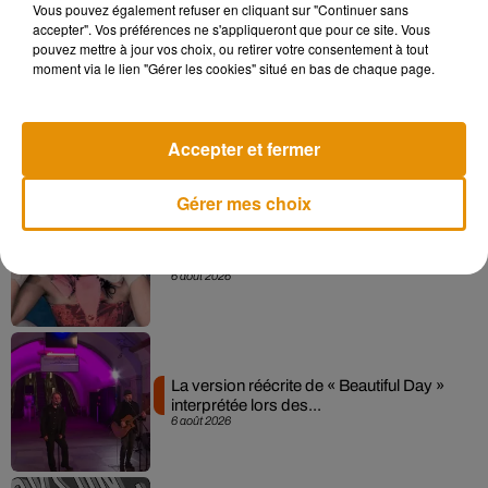
Vous pouvez également refuser en cliquant sur "Continuer sans
accepter". Vos préférences ne s'appliqueront que pour ce site. Vous
pouvez mettre à jour vos choix, ou retirer votre consentement à tout
moment via le lien "Gérer les cookies" situé en bas de chaque page.
Angèle et Amélie Lens dévoilent leur
collaboration tant attendue
7 août 2026
Accepter et fermer
Gérer mes choix
Pomme emprunte le décor de l’émission
« Loups Garous » pour son...
6 août 2026
La version réécrite de « Beautiful Day »
interprétée lors des...
6 août 2026