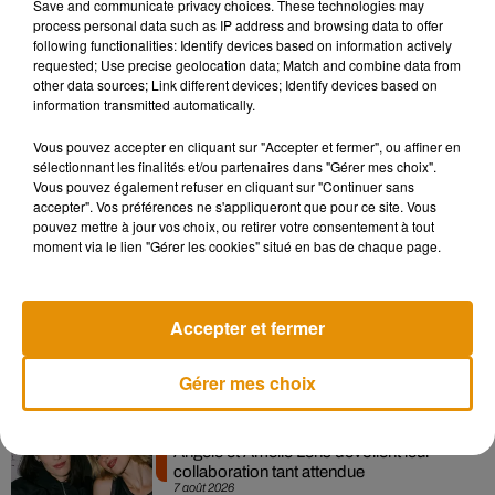
Save and communicate privacy choices. These technologies may
process personal data such as IP address and browsing data to offer
following functionalities: Identify devices based on information actively
requested; Use precise geolocation data; Match and combine data from
other data sources; Link different devices; Identify devices based on
information transmitted automatically.
Vous pouvez accepter en cliquant sur "Accepter et fermer", ou affiner en
sélectionnant les finalités et/ou partenaires dans "Gérer mes choix".
Vous pouvez également refuser en cliquant sur "Continuer sans
accepter". Vos préférences ne s'appliqueront que pour ce site. Vous
Musique
pouvez mettre à jour vos choix, ou retirer votre consentement à tout
moment via le lien "Gérer les cookies" situé en bas de chaque page.
Madonna sort enfin le remix de « Love
Accepter et fermer
Sensation » avec Kylie Minogue
7 août 2026
Gérer mes choix
Angèle et Amélie Lens dévoilent leur
collaboration tant attendue
7 août 2026