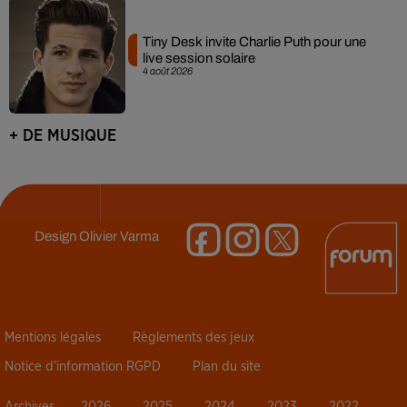
Tiny Desk invite Charlie Puth pour une
live session solaire
4 août 2026
+ DE MUSIQUE
Design
Olivier Varma
Mentions légales
Règlements des jeux
Notice d’information RGPD
Plan du site
Archives
2026
2025
2024
2023
2022