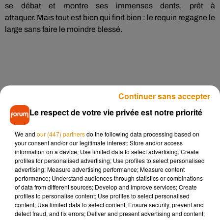
se débat et montre ses immenses dents, prêt à
attaquer.
Mais tout est bien qui finit bien :
le requin regagne le
large sans faire le moindre blessé.
Continuer sans accepter
Le respect de votre vie privée est notre priorité
We and
our (447) partners
do the following data processing based on
your consent and/or our legitimate interest: Store and/or access
information on a device; Use limited data to select advertising; Create
profiles for personalised advertising; Use profiles to select personalised
advertising; Measure advertising performance; Measure content
performance; Understand audiences through statistics or combinations
of data from different sources; Develop and improve services; Create
profiles to personalise content; Use profiles to select personalised
content; Use limited data to select content; Ensure security, prevent and
detect fraud, and fix errors; Deliver and present advertising and content;