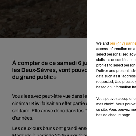
We and
our (447) partn
access information on a 
select personalised ad
statistics or combinatio
À compter de ce samedi 6 juillet, les visiteurs
profiles to select person
les Deux-Sèvres, vont pouvoir apercevoir Kiwi 
Deliver and present adv
data such as IP address 
du grand public⬦
requested; Use precise g
based on information tra
Vous les avez peut-être vue dans le film « L’ours » de Jean
Vous pouvez accepter en 
cinéma !
Kiwi
faisait en effet partie des 13 oursons qui ont
mes choix". Vous pouvez
ce site. Vous pouvez met
solitaire. Elle arrive donc dans les Deux-Sèvres, accom
bas de chaque page.
d’années.
Les deux ours bruns ont grandi ensemble dans le zoo de B
Mardyck, à partir de 2005 jusqu’à aujourd’hui.