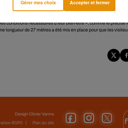
Gérer mes choix
Accepter et fermer
t visibles par le public dès ce samedi. Ils ont rejoint un enclos
n bâtiment tempéré, la fraîcheur de la pièce d’eau et de la
es conditions nécessaires à leur bien-être
», comme le précise l
’une longueur de 27 mètres a été mis en place pour que les visiteu
Design
Olivier Varma
rmation RGPD
Plan du site