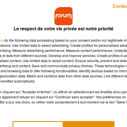
Publié : 5 juillet 2019 à 7h49 par Alicia Mechin
Contin
Le respect de votre vie privée est notre priorité
ers
do the following data processing based on your consent and/or our legitimate int
device; Use limited data to select advertising; Create profiles for personalised adver
vertising; Measure advertising performance; Measure content performance; Unders
ns of data from different sources; Develop and improve services; Create profiles to 
 du parc animalier Zoodyssée, de Villiers-en-Bois da
alised content; Use limited data to select content; Ensure security, prevent and detect
et Dominique. Kiwi, d'ailleurs, n'est pas méconnue
ertising and content; Save and communicate privacy choices. These technologies
and browsing data to offer following functionalities: Identify devices based on infor
eolocation data; Match and combine data from other data sources; Link different de
nsmitted automatically.
-Jacques Annaud, sorti en 1988. Kiwi est en effet une star de
cliquant sur "Accepter et fermer", ou affiner en sélectionnant les finalités et/ou pa
 tenu le rôle vedette de Youk, un petit orphelin adopté par un ours
 également refuser en cliquant sur "Continuer sans accepter". Vos préférences ne 
tre à jour vos choix, ou retirer votre consentement à tout moment via le lien "Gérer 
pagnée par Dominique, son compagnon depuis une quinzaine
ordeaux-Pessac, avant de rejoindre le parc de Dunkerque, Fort-