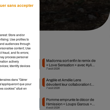
uer sans accepter
erest: Store and/or
tising; Use profiles to
tand audiences through
personalise content; Use
ns
Musique
 fraud, and fix errors;
 may process personal
Madonna sort enfin le remix de
mation actively
« Love Sensation » avec Kylie
vices; Identify devices
7 août 2026
Minogue
rtenaires dans "Gérer
Angèle et Amélie Lens
s'appliqueront que pour
dévoilent leur collaboration tant
les cookies" situé en
7 août 2026
attendue
Pomme emprunte le décor de
l’émission « Loups Garous »
6 août 2026
pour son...