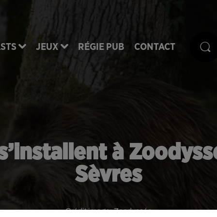
STS
JEUX
RÉGIE PUB
CONTACT
s’installent à Zoodyss
Sèvres
Crédit image:
Zoodyssée