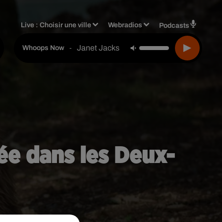
Live :
Choisir une ville
Webradios
Podcasts
Janet Jackson
-
Whoops Now
ée dans les Deux-