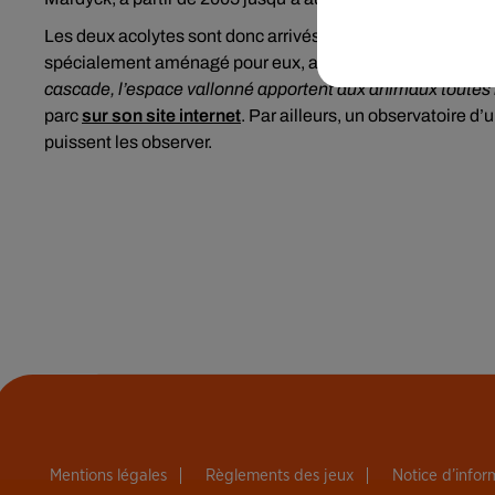
Les deux acolytes sont donc arrivés dans le Poitou, et seron
spécialement aménagé pour eux, au paysage rocheux. «
U
cascade, l’espace vallonné apportent aux animaux toutes l
parc
sur son site internet
. Par ailleurs, un observatoire d
puissent les observer.
Mentions légales
Règlements des jeux
Notice d’info