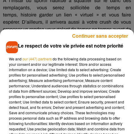
À
l’instar du sportif habitué à squatter sur le banc des
remplaçants, vous serez sollicitée de temps en
temps,
histoire
garder un lien « virtuel » et vous faire
espérer.
D’ailleurs, il arrivera aussi à votre
crush
de vous
proposer un rendez-vous galant de temps en temps avant de
Continuer sans accepter
rapidement se raviser prétextant une urgence ou un
imprévu.
Le respect de votre vie privée est notre priorité
Pour
Jason
Chen
, journaliste pour le
New York Magazine
, le
We and
our (447) partners
do the following data processing based on
your consent and/or our legitimate interest: Store and/or access
scénario est toujours le même.
Et pour cause, il a lui-même
information on a device; Use limited data to select advertising; Create
été victime de «
benching
».
Il raconte :
«
Les textos arrivent
profiles for personalised advertising; Use profiles to select personalised
de temps en temps et suivent toujours le même modèle :
un
advertising; Measure advertising performance; Measure content
performance; Understand audiences through statistics or combinations
lien vers un article, un
GIF
drôle ou un simple ‘’
Hey
,
of data from different sources; Develop and improve services; Create
comment vas-tu ?
’’
(…)
Il suggérait des rendez-vous, mais
profiles to personalise content; Use profiles to select personalised
comme par hasard, cela n’aboutissait jamais.
À chaque fois
content; Use limited data to select content; Ensure security, prevent and
detect fraud, and fix errors; Deliver and present advertising and content;
qu’il sentait que j’étais prêt à passer à autre chose, il trouvait
Save and communicate privacy choices. These technologies may
bizarrement le moyen de refaire surface :
un tag sur
process personal data such as IP address and browsing data to offer
une
photo
Instagram
, une invitation, un flirt par texto
».
following functionalities: Identify devices based on information actively
requested; Use precise geolocation data; Match and combine data from