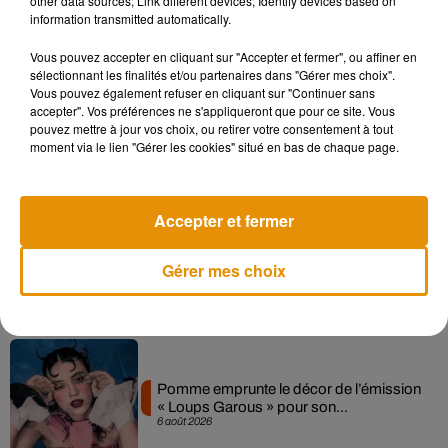
other data sources; Link different devices; Identify devices based on
information transmitted automatically.
Musique
Vous pouvez accepter en cliquant sur "Accepter et fermer", ou affiner en
sélectionnant les finalités et/ou partenaires dans "Gérer mes choix".
Vous pouvez également refuser en cliquant sur "Continuer sans
accepter". Vos préférences ne s'appliqueront que pour ce site. Vous
Madonna sort enfin le remix de « Love
pouvez mettre à jour vos choix, ou retirer votre consentement à tout
Sensation » avec Kylie Minogue
moment via le lien "Gérer les cookies" situé en bas de chaque page.
7 août 2026
Accepter et fermer
Angèle et Amélie Lens dévoilent leur
Gérer mes choix
collaboration tant attendue
7 août 2026
Pomme emprunte le décor de l’émission
« Loups Garous » pour son...
6 août 2026