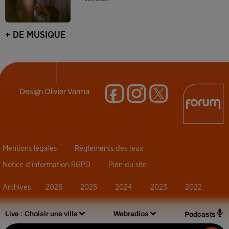
+ DE MUSIQUE
Design
Olivier Varma
Mentions légales
Règlements des jeux
Notice d’information RGPD
Plan du site
Archives
2026
2025
2024
2023
2022
Live :
Choisir une ville
Webradios
Podcasts