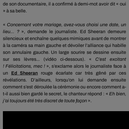
de son documentaire, il a confirmé à demi-mot avoir dit « oui
» à sa belle.
«
Concernant votre mariage, avez-vous choisi une date, un
lieu…
?
»,
demande le journaliste.
Ed
Sheeran
demeure
silencieux et enchaîne quelques mimiques avant de montrer
à la caméra sa main gauche et dévoiler l’alliance qui habille
son annulaire gauche.
Un large sourire se dessine ensuite
sur ses lèvres... (vidéo ci-dessous).
«
C’est excitant
!
Félicitations, mec !
»,
s’exclame alors le journaliste face à
un
Ed
Sheeran
rouge écarlate car très gêné par ces
révélations.
D’ailleurs, lorsqu’on lui demande ensuite
comment s’est déroulée la cérémonie ou encore comment a-
t-il aussi bien gardé le secret, le chanteur répond :
«
Eh bien,
j’ai toujours été très discret de toute façon
».