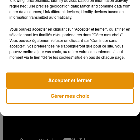
following functionalities: Identify devices based on information actively
passage en studio.
«
C’est la première fois que vous verrez la
requested; Use precise geolocation data; Match and combine data from
other data sources; Link different devices; Identify devices based on
manière dont on écrit une chanson, alors soyez très attentifs
information transmitted automatically.
», annonce-t-il au début du film.
On découvre également des
images tournées pendant son enfance, dans les coulisses de
Vous pouvez accepter en cliquant sur "Accepter et fermer", ou affiner en
sélectionnant les finalités et/ou partenaires dans "Gérer mes choix".
ses concerts.
Songwriter
est disponible sur la plateforme
Vous pouvez également refuser en cliquant sur "Continuer sans
Apple
Music
depuis le 28 août dernier.
accepter". Vos préférences ne s'appliqueront que pour ce site. Vous
pouvez mettre à jour vos choix, ou retirer votre consentement à tout
moment via le lien "Gérer les cookies" situé en bas de chaque page.
Accepter et fermer
Gérer mes choix