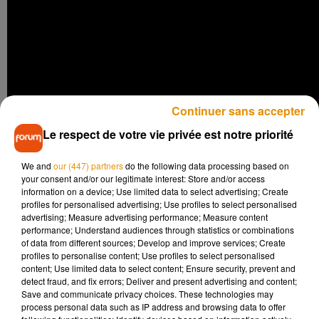
Continuer sans accepter
Le respect de votre vie privée est notre priorité
We and
our (447) partners
do the following data processing based on
your consent and/or our legitimate interest: Store and/or access
information on a device; Use limited data to select advertising; Create
profiles for personalised advertising; Use profiles to select personalised
Cependant, les fans du chanteur pourront apercevoir
advertising; Measure advertising performance; Measure content
brièvement Cherry
Seabord
dans le
performance; Understand audiences through statistics or combinations
of data from different sources; Develop and improve services; Create
documentaire
Songwriter
dont Ed
Sheeran
assurait
profiles to personalise content; Use profiles to select personalised
justement la promotion auprès du
content; Use limited data to select content; Ensure security, prevent and
média
ACCESS
Hollywood
.
Dans ces images inédites, il
detect fraud, and fix errors; Deliver and present advertising and content;
Save and communicate privacy choices. These technologies may
nous livre ses secrets de « faiseur de tubes », de sa première
process personal data such as IP address and browsing data to offer
idée, à son processus de composition et d’écriture, au