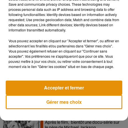
Save and communicate privacy choices. These technologies may
process personal data such as IP address and browsing data to offer
following functionalities: Identify devices based on information actively
requested; Use precise geolocation data; Match and combine data from
other data sources; Link different devices; Identify devices based on
information transmitted automatically.
Vous pouvez accepter en cliquant sur "Accepter et fermer", ou affiner en
sélectionnant les finalités et/ou partenaires dans "Gérer mes choix".
Vous pouvez également refuser en cliquant sur "Continuer sans
accepter". Vos préférences ne s'appliqueront que pour ce site. Vous
pouvez mettre à jour vos choix, ou retirer votre consentement à tout
Musique
moment via le lien "Gérer les cookies" situé en bas de chaque page.
La version réécrite de « Beautiful Day »
Accepter et fermer
interprétée lors des...
6 août 2026
Gérer mes choix
Après le film, bientôt une docu-série sur
le père de Michael Jackson