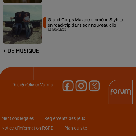
Grand Corps Malade emmène Styleto
en road-trip dans son nouveau clip
31 juillet 2026
+ DE MUSIQUE
Design
Olivier Varma
Mentions légales
Règlements des jeux
Notice d’information RGPD
Plan du site