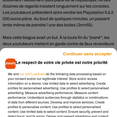
dizaines de regards insistent longuement sur les consoles.
Les youtubeurs prétendent alors vendre les Playstation 5 à 2
000 euros pièce. Au bout de quelques minutes, un passant
tente même de prendre l’une des boites (3mn55).
Mais cette blague avait un but. À la toute fin du
"prank"
, les
deux youtubeurs mettent en garde contre de faux revendeurs
sur internet. Selon eux, des annoncent proposent de
Continuer sans accepter
revendre simplement les boites de PS5 contre des centaines
Le respect de votre vie privée est notre priorité
d’euros. Vous êtes prévenus !
We and
our (447) partners
do the following data processing based on
your consent and/or our legitimate interest: Store and/or access
information on a device; Use limited data to select advertising; Create
profiles for personalised advertising; Use profiles to select personalised
advertising; Measure advertising performance; Measure content
performance; Understand audiences through statistics or combinations
of data from different sources; Develop and improve services; Create
profiles to personalise content; Use profiles to select personalised
content; Use limited data to select content; Ensure security, prevent and
detect fraud, and fix errors; Deliver and present advertising and content;