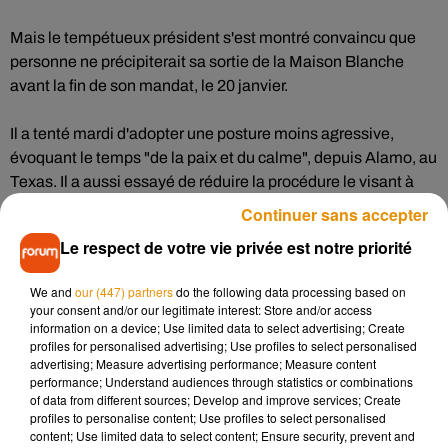
Mais le tempétueux président s'est montré convaincu que
personne ne précipiterait sa sortie de la Maison Blanche
avant la fin de son mandat, le 20 janvier.
Il a tenté mardi d'adopter une posture moins agressive,
évoquant le temps "de la paix et du calme", depuis Alamo, au
Texas. Il a aussi essayé de réduire la procédure le visant à
une manœuvre des démocrates, une nouvelle "chasse aux
Continuer sans accepter
sorcières".
Le respect de votre vie privée est notre priorité
"Le 25e amendement ne représente aucun risque pour moi",
We and
our (447) partners
do the following data processing based on
avait-il aussi affirmé, sûr de lui après une rencontre avec
your consent and/or our legitimate interest: Store and/or access
Mike Pence dans le Bureau ovale.
information on a device; Use limited data to select advertising; Create
profiles for personalised advertising; Use profiles to select personalised
advertising; Measure advertising performance; Measure content
Dans la soirée, son vice-président a effectivement annoncé
performance; Understand audiences through statistics or combinations
qu'il refusait d'invoquer cet amendement de la Constitution
of data from different sources; Develop and improve services; Create
profiles to personalise content; Use profiles to select personalised
qui lui permettrait de déclarer Donald Trump inapte à exercer
content; Use limited data to select content; Ensure security, prevent and
sa fonction, comme le lui réclament les démocrates.