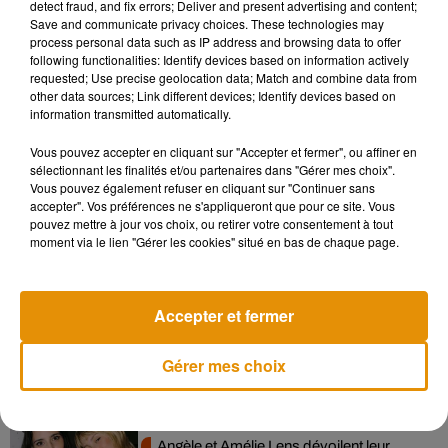
detect fraud, and fix errors; Deliver and present advertising and content;
Save and communicate privacy choices. These technologies may
process personal data such as IP address and browsing data to offer
following functionalities: Identify devices based on information actively
requested; Use precise geolocation data; Match and combine data from
other data sources; Link different devices; Identify devices based on
information transmitted automatically.
(Avec AFP)
Vous pouvez accepter en cliquant sur "Accepter et fermer", ou affiner en
sélectionnant les finalités et/ou partenaires dans "Gérer mes choix".
Vous pouvez également refuser en cliquant sur "Continuer sans
accepter". Vos préférences ne s'appliqueront que pour ce site. Vous
pouvez mettre à jour vos choix, ou retirer votre consentement à tout
Musique
moment via le lien "Gérer les cookies" situé en bas de chaque page.
Accepter et fermer
Madonna sort enfin le remix de « Love
Sensation » avec Kylie Minogue
7 août 2026
Gérer mes choix
Angèle et Amélie Lens dévoilent leur