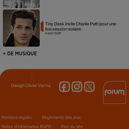
Tiny Desk invite Charlie Puth pour une
live session solaire
4 août 2026
+ DE MUSIQUE
Design
Olivier Varma
Mentions légales
Règlements des jeux
Notice d’information RGPD
Plan du site