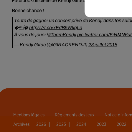
Facebook officielle de
Kendji
Girac
.
Poussez les meubles,
Bonne chance !
Tente de gagner un concert privé de Kendji dans ton sa
��️
https://t.co/xEdB5WkgLe
À vous de jouer !
#TeamKendji
pic.twitter.com/FjNMN6u
— Kendji Girac (@GIRACKENDJI)
23 juillet 2018
Mentions légales
Règlements des jeux
Notice d’info
Archives
2026
2025
2024
2023
2022