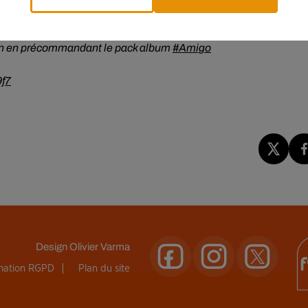
Kendji
arrive chez vous !
lon en précommandant le pack album
#Amigo
9f7
Design
Olivier Varma
rmation RGPD
Plan du site