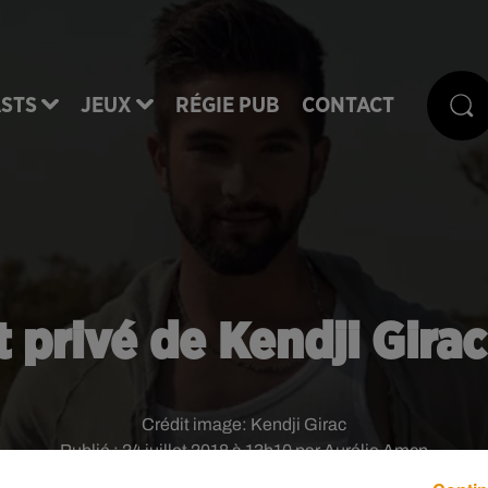
STS
JEUX
RÉGIE PUB
CONTACT
privé de Kendji Girac
Crédit image:
Kendji Girac
Publié : 24 juillet 2018 à 13h10 par Aurélie Amcn