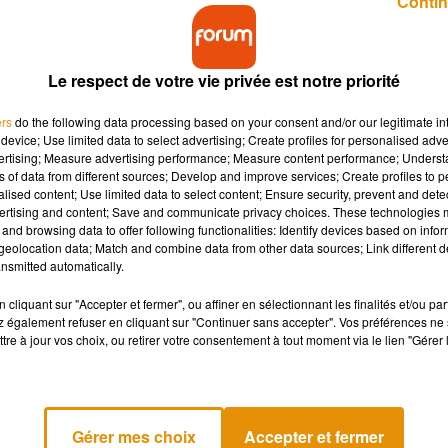
Contin
Le respect de votre vie privée est notre priorité
ers
do the following data processing based on your consent and/or our legitimate int
device; Use limited data to select advertising; Create profiles for personalised adver
vertising; Measure advertising performance; Measure content performance; Unders
! Le chanteur vient de lancer un concours original su
ns of data from different sources; Develop and improve services; Create profiles to 
on, pour un concert privé.
alised content; Use limited data to select content; Ensure security, prevent and detect
ertising and content; Save and communicate privacy choices. These technologies
and browsing data to offer following functionalities: Identify devices based on infor
eolocation data; Match and combine data from other data sources; Link different de
ison 3 de The
Voice
s’apprête à sortir un tout nouvel al
nsmitted automatically.
s
Maria Maria
et
Pour Oublier
.
Sur les réseaux sociaux, le chant
mandes
de son album, avec en prime une très belle surprise.
cliquant sur "Accepter et fermer", ou affiner en sélectionnant les finalités et/ou pa
 également refuser en cliquant sur "Continuer sans accepter". Vos préférences ne 
vous participez automatiquement à un concours afin de rempor
tre à jour vos choix, ou retirer votre consentement à tout moment via le lien "Gérer 
otre salon.
Oui, le beau
Kendji
Girac
dans votre salon !
ommander
le pack album
AMIGO
avant le 30 août
sur
la bouti
lundi 3 septembre et le grand gagnant sera annoncé sur la p
Gérer mes choix
Accepter et fermer