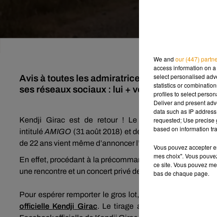
We and
our (447) partn
access information on a 
select personalised ad
Avis à toutes les admiratrices de Kendji Girac 
statistics or combinatio
ses réseaux sociaux : lui + vous dans votre sal
profiles to select person
Deliver and present adv
data such as IP address 
requested; Use precise g
Kendji
Girac
est de retour !
Le vainqueur de la sa
based on information tra
intitulé
AMIGO
(31 août 2018)
et déjà porté par les single
de 22 ans vient même d’annoncer l’ouverture des
précom
Vous pouvez accepter en 
mes choix". Vous pouvez
En effet, procédant à la
précommande
de l’album
Amigo
ce site. Vous pouvez met
une rencontre et un concert privé de
Kendji
Girac
…
dans
v
bas de chaque page.
Pour espérer remporter le gros lot, il suffit donc de
préc
officielle
Kendji
Girac
.
Le tirage au sort aura lieu le 