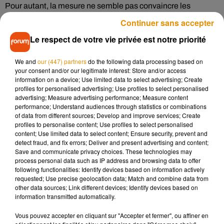
Pour autant, la mesure ne semble pas convaincre les
syndicats de restaurateurs. D’après
Francetvinfo
, les
Continuer sans accepter
restaurants servant 150 à 200 couverts par jour doivent
Le respect de votre vie privée est notre priorité
valoriser leurs biodéchets depuis janvier 2016. Pour cela,
l’Union des métiers et des industries de l’Hôtellerie
a
We and
our (447) partners
do the following data processing based on
proposé à ses adhérents de proposer à leurs clients des
your consent and/or our legitimate interest: Store and/or access
doggy bags en fin de repas. Malheureusement, cette
information on a device; Use limited data to select advertising; Create
profiles for personalised advertising; Use profiles to select personalised
proposition n’a pas semblé rencontré le retour espéré.
advertising; Measure advertising performance; Measure content
D’ailleurs à ce jour, le client doit souvent demander à pouvoir
performance; Understand audiences through statistics or combinations
emporter le reste de son plat plutôt que d’entendre le
of data from different sources; Develop and improve services; Create
profiles to personalise content; Use profiles to select personalised
restaurateur lui proposer spontanément.
content; Use limited data to select content; Ensure security, prevent and
detect fraud, and fix errors; Deliver and present advertising and content;
Save and communicate privacy choices. These technologies may
process personal data such as IP address and browsing data to offer
following functionalities: Identify devices based on information actively
Musique
requested; Use precise geolocation data; Match and combine data from
other data sources; Link different devices; Identify devices based on
information transmitted automatically.
Madonna sort enfin le remix de « Love
Vous pouvez accepter en cliquant sur "Accepter et fermer", ou affiner en
Sensation » avec Kylie Minogue