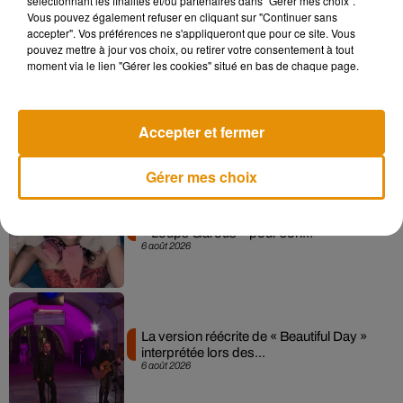
sélectionnant les finalités et/ou partenaires dans "Gérer mes choix".
7 août 2026
Vous pouvez également refuser en cliquant sur "Continuer sans
accepter". Vos préférences ne s'appliqueront que pour ce site. Vous
pouvez mettre à jour vos choix, ou retirer votre consentement à tout
moment via le lien "Gérer les cookies" situé en bas de chaque page.
Angèle et Amélie Lens dévoilent leur
collaboration tant attendue
7 août 2026
Accepter et fermer
Gérer mes choix
Pomme emprunte le décor de l’émission
« Loups Garous » pour son...
6 août 2026
La version réécrite de « Beautiful Day »
interprétée lors des...
6 août 2026