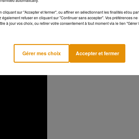
nsmitted automatically.
cliquant sur "Accepter et fermer", ou affiner en sélectionnant les finalités et/ou pa
 également refuser en cliquant sur "Continuer sans accepter". Vos préférences ne 
homme de 59 ans a été pris
d'affreuses douleurs à l’estomac
.
tre à jour vos choix, ou retirer votre consentement à tout moment via le lien "Gérer 
éas qui peut s'avérer mortelle si elle est non soignée
. Après
a pu enfin commencer son tournage.
"Il a fallu quelques semaines
 facile parce que vous avez besoin d’énergie.
Nous étions dehors 
ifficile
(...) Mais cela m’a certainement aidé avec mon
Gérer mes choix
Accepter et fermer