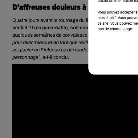
based on information tra
D'affreuses douleurs à l'estomac
Vous pouvez accepter en 
mes choix". Vous pouvez
Quatre jours avant le tournage du film dans l’Arctique, l'
ce site. Vous pouvez met
Verdict ?
Une pancréatite, soit une inflammation du pancr
bas de chaque page.
quelques semaines de convalescence, l’acteur oscarisé 
pour aller mieux et en tant que réalisateur, ce n’est pas si
ce glacier en Finlande ce qui rendait le travail encore plus d
personnage"
, a-t-il conclu.