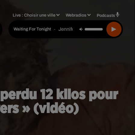
Live :
Choisir une ville
Webradios
Podcasts
Jennifer Lopez
-
Waiting For Tonight
perdu 12 kilos pour
ers » (vidéo)