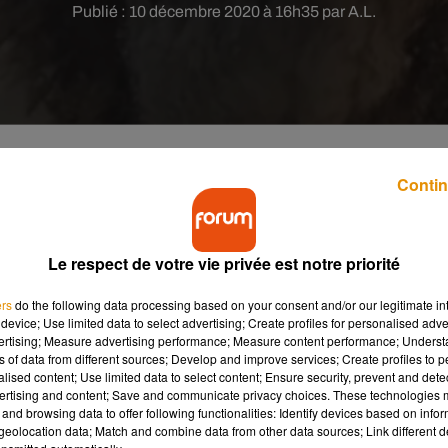
Publié : 10 décembre 2020 à 16h35 par A.L.
Contin
près avoir perdu 12 kg pour jouer un scientifique
univers" prochainement diffusé sur Netflix.
Le respect de votre vie privée est notre priorité
e son film
Minuit dans l'univers
(
The Midnight Sky
en VO,
ers
do the following data processing based on your consent and/or our legitimate int
ilm
de science-fiction attendu
le 23 décembre prochain, qu’il a
device; Use limited data to select advertising; Create profiles for personalised adver
vertising; Measure advertising performance; Measure content performance; Unders
cain joue un scientifique atteint d'un cancer
. Afin de se glisser
ns of data from different sources; Develop and improve services; Create profiles to 
 un régime drastique et a perdu 12 kg en très peu de temps. Une
alised content; Use limited data to select content; Ensure security, prevent and detect
 urgences où il a été hospitalisé.
"J
e pense que j’ai essayé de
ertising and content; Save and communicate privacy choices. These technologies
and browsing data to offer following functionalities: Identify devices based on infor
 de moi
"
, a ainsi confié Georges Clooney au tabloïd britannique
eolocation data; Match and combine data from other data sources; Link different de