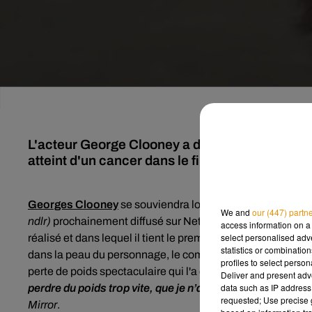
L'acteur George Clooney a dû être hospitalisé a
atteint d'un cancer dans le film "Minuit dans l'
Georges Clooney
se souviendra longtemps du tournage d
We and
our (447) partn
ndlr)
prochainement diffusé sur Netflix. En effet, dans ce f
access information on a 
select personalised ad
réalisé et dans lequel il tient le premier rôle,
l'acteur améri
statistics or combinatio
dans la peau du personnage, le comédien a donc dû suivre
profiles to select person
perte de poids spectaculaire qui l'a directement envoyé aux
Deliver and present adv
data such as IP address 
perdre du poids trop vite, que je n’ai pas pris assez soin
requested; Use precise g
Mirror
.