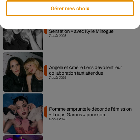
Musique
Gérer mes choix
Madonna sort enfin le remix de « Love
Sensation » avec Kylie Minogue
7 août 2026
Angèle et Amélie Lens dévoilent leur
collaboration tant attendue
7 août 2026
Pomme emprunte le décor de l’émission
« Loups Garous » pour son...
6 août 2026