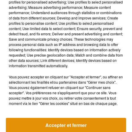
profiles for personalised advertising; Use profiles to select personalised
d’optique, comme la diffraction de la lumière)
».
advertising; Measure advertising performance; Measure content
performance; Understand audiences through statistics or combinations
Entre d’autres termes, un visuel pouvant provoquer plusieurs
of data from different sources; Develop and improve services; Create
profiles to personalise content; Use profiles to select personalised
interprétations en fonction des individus. Résultat : il s’agit
content; Use limited data to select content; Ensure security, prevent and
bel et bien d’un chien et de rien d’autre.
detect fraud, and fix errors; Deliver and present advertising and content;
Save and communicate privacy choices. These technologies may
An optical illusion for tonight. First you see a man running
process personal data such as IP address and browsing data to offer
into the snow ... and then ...
pic.twitter.com/R9Lj1mlR5X
following functionalities: Identify devices based on information actively
requested; Use precise geolocation data; Match and combine data from
— nxthompson (@nxthompson)
February 4, 2021
other data sources; Link different devices; Identify devices based on
information transmitted automatically.
It is rather an example of a bistable percept, not an optical
illusion (which are caused by optical phenomena, such as
Vous pouvez accepter en cliquant sur "Accepter et fermer", ou affiner en
light diffraction). Also, I only really see the dog. I can see
sélectionnant les finalités et/ou partenaires dans "Gérer mes choix".
Vous pouvez également refuser en cliquant sur "Continuer sans
how one could see a man running with a dog head on his
accepter". Vos préférences ne s'appliqueront que pour ce site. Vous
back, but it's a stretch.
pouvez mettre à jour vos choix, ou retirer votre consentement à tout
moment via le lien "Gérer les cookies" situé en bas de chaque page.
— Tony Vladusich (@thecolorsapp)
February 4, 2021
Accepter et fermer