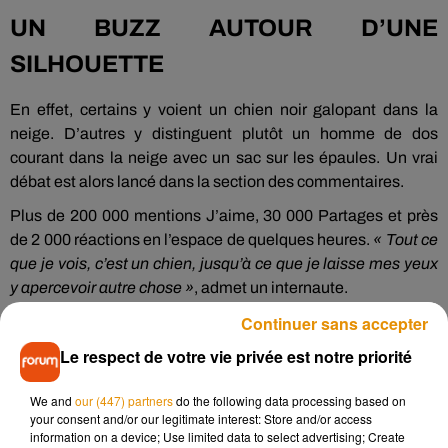
UN BUZZ AUTOUR D’UNE
SILHOUETTE
En effet, certains y voient un chien noir galopant dans la
neige. D’autres y distinguent plutôt un homme de dos
courant dans la neige avec un sac sur les épaules. Un vrai
débat est alors lancé dans la section des commentaires.
Plus de 200 000 mentions J’aime, 30 000 Partages et près
de 2 000 réactions en l’espace de quelques heures.
« Tout ce
que je vois, c’est un chien, jusqu’à ce que je laisse mes yeux
y apercevoir autre chose »
, admet un internaute.
Continuer sans accepter
UNE « PERCEPTION BISTABLE »
Le respect de votre vie privée est notre priorité
Pour clôturer le débat, un autre internaute prénommé Tony
Vladusich, neuro-scientifique dans la vie, affirme qu’il s’agit «
We and
our (447) partners
do the following data processing based on
your consent and/or our legitimate interest: Store and/or access
du parfait exemple d’une perception bistable, pas une
information on a device; Use limited data to select advertising; Create
illusion d’optique (ce qui est causé par des phénomènes