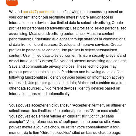
Beaucoup d'émotion
#Pompiers
#Monthodon
#Touraine
We and
our (447) partners
do the following data processing based on
pic.twitter.com/f4QC0oudF7
your consent and/or our legitimate interest: Store and/or access
information on a device; Use limited data to select advertising; Create
— sdis37 (@sdis37)
10 décembre 2018
profiles for personalised advertising; Use profiles to select personalised
advertising; Measure advertising performance; Measure content
performance; Understand audiences through statistics or combinations
of data from different sources; Develop and improve services; Create
profiles to personalise content; Use profiles to select personalised
Musique
content; Use limited data to select content; Ensure security, prevent and
detect fraud, and fix errors; Deliver and present advertising and content;
Save and communicate privacy choices. These technologies may
process personal data such as IP address and browsing data to offer
Après le film, bientôt une docu-série sur
following functionalities: Identify devices based on information actively
le père de Michael Jackson
requested; Use precise geolocation data; Match and combine data from
5 août 2026
other data sources; Link different devices; Identify devices based on
information transmitted automatically.
Vous pouvez accepter en cliquant sur "Accepter et fermer", ou affiner en
sélectionnant les finalités et/ou partenaires dans "Gérer mes choix".
Vous pouvez également refuser en cliquant sur "Continuer sans
Tiny Desk invite Charlie Puth pour une
accepter". Vos préférences ne s'appliqueront que pour ce site. Vous
live session solaire
pouvez mettre à jour vos choix, ou retirer votre consentement à tout
4 août 2026
moment via le lien "Gérer les cookies" situé en bas de chaque page.