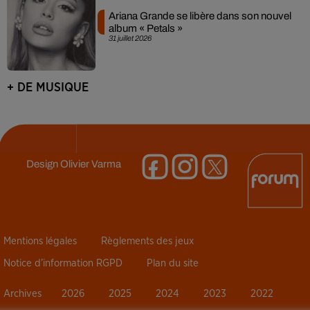
Ariana Grande se libère dans son nouvel
album « Petals »
31 juillet 2026
+ DE MUSIQUE
Design
Olivier Varma
Mentions légales
Règlements des jeux
Notice d’information RGPD
Plan du site
Archives
2026
2025
2024
2023
2022