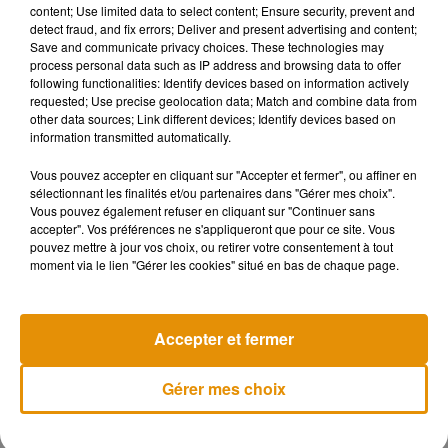
content; Use limited data to select content; Ensure security, prevent and
Pockies. Pour postuler rien de plus simple : vous devez
detect fraud, and fix errors; Deliver and present advertising and content;
envoyer une courte lettre de motivation pour expliquer
Save and communicate privacy choices. These technologies may
process personal data such as IP address and browsing data to offer
pourquoi vous n’êtes pas motivé.
"
Allongez-vous, regardez
following functionalities: Identify devices based on information actively
votre émission préférée et continuez à respirer. Si vous
requested; Use precise geolocation data; Match and combine data from
pensez l’avoir en vous, vous pouvez vous inscrire jusqu’au
other data sources; Link different devices; Identify devices based on
information transmitted automatically.
25 novembre. La personne qui obtiendra le poste sera
annoncée par la marque le 1er décembre
"
, précise la
Vous pouvez accepter en cliquant sur "Accepter et fermer", ou affiner en
marque. Bonne chance !
sélectionnant les finalités et/ou partenaires dans "Gérer mes choix".
Vous pouvez également refuser en cliquant sur "Continuer sans
accepter". Vos préférences ne s'appliqueront que pour ce site. Vous
pouvez mettre à jour vos choix, ou retirer votre consentement à tout
moment via le lien "Gérer les cookies" situé en bas de chaque page.
Musique
Accepter et fermer
Madonna sort enfin le remix de « Love
Sensation » avec Kylie Minogue
Gérer mes choix
7 août 2026