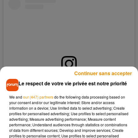
Continuer sans accepter
Voir cette publication sur Instagram
Le respect de votre vie privée est notre priorité
Une publication partagée par Pockies (@pockiesunderwear)
We and
our (447) partners
do the following data processing based on
your consent and/or our legitimate interest: Store and/or access
La marque cherche avant tout quelqu'unqui aime faire dix
information on a device; Use limited data to select advertising; Create
profiles for personalised advertising; Use profiles to select personalised
fois la sieste le matin, qui ne prend pas d’initiative et qui a de
advertising; Measure advertising performance; Measure content
l’expérience dans le port des boxers.
"Il est également
performance; Understand audiences through statistics or combinations
important que le candidat soit extrêmement paresseux, ce
of data from different sources; Develop and improve services; Create
profiles to personalise content; Use profiles to select personalised
qui donne généralement les meilleurs résultats
", explique