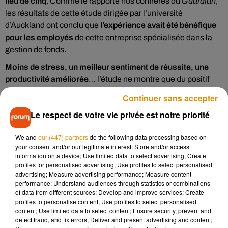
lieu de cinq
. Comme le rapporte nos confrères du
Guardian
,
les résultats de cette étude dirigée par l’université
d’Auckland ont conclu que
l’expérience avait été bénéfique
pour les employés
de cette entreprise spécialisée dans la
gestion de fonds.
Moins de stress, un meilleur sentiment de réussite, une
productivité améliorée
… l’étude ne montre que du positif
dans les conséquences de ce changement radical du mode
Continuer sans accepter
de travail, comme le confie Helen Delanay, une des
Le respect de votre vie privée est notre priorité
responsables de l’expérience.
Les salariés ont imaginé un certain nombre d'innovations et
We and
our (447) partners
do the following data processing based on
d'initiatives pour travailler de manière plus productive et
your consent and/or our legitimate interest: Store and/or access
information on a device; Use limited data to select advertising; Create
efficace.
profiles for personalised advertising; Use profiles to select personalised
advertising; Measure advertising performance; Measure content
Un exemple concret de changement de comportement :
la
performance; Understand audiences through statistics or combinations
fin de l’usage d’Internet à titre personnel (e-mail,
of data from different sources; Develop and improve services; Create
Facebook
, etc)
.
profiles to personalise content; Use profiles to select personalised
content; Use limited data to select content; Ensure security, prevent and
Iain Lees-Galloway, le ministre néo-zélandais du Travail,
detect fraud, and fix errors; Deliver and present advertising and content;