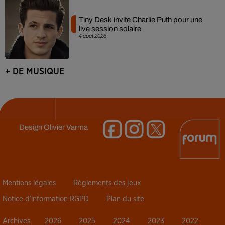
Tiny Desk invite Charlie Puth pour une
live session solaire
4 août 2026
+ DE MUSIQUE
Design
Olivier Varma
Mentions légales
Règlements des jeux
Notice d’information RGPD
Plan du site
Archives
2026
2025
2024
2023
2022