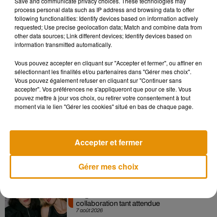
Save and communicate privacy choices. These technologies may
s’est réjoui de ces résultats "
très intéressants
" et a
process personal data such as IP address and browsing data to offer
encouragé toutes les entreprises du pays à suivre
following functionalities: Identify devices based on information actively
l’exemple
. Soyons sûrs que
de nombreux Français et
requested; Use precise geolocation data; Match and combine data from
other data sources; Link different devices; Identify devices based on
Françaises seraient aussi partants pour tenter
information transmitted automatically.
l’expérience
. Pendant 43 ans ?
Vous pouvez accepter en cliquant sur "Accepter et fermer", ou affiner en
sélectionnant les finalités et/ou partenaires dans "Gérer mes choix".
Vous pouvez également refuser en cliquant sur "Continuer sans
accepter". Vos préférences ne s'appliqueront que pour ce site. Vous
Musique
pouvez mettre à jour vos choix, ou retirer votre consentement à tout
moment via le lien "Gérer les cookies" situé en bas de chaque page.
Madonna sort enfin le remix de « Love
Sensation » avec Kylie Minogue
Accepter et fermer
7 août 2026
Gérer mes choix
Angèle et Amélie Lens dévoilent leur
collaboration tant attendue
7 août 2026