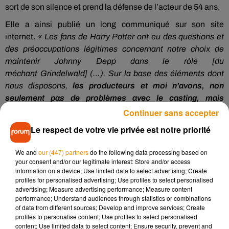
sort de son silence et prend la défense de l’acteur
de
54
ans
.
Elle a ainsi publié un long communiqué sur son site
internet.
« Les fans de Harry
Potter
ont eu des questions et
des préoccupations légitimes concernant notre choix de
maintenir Johnny Depp dans le rôle
[du
méchant
Grindelwald
]
(…)
.
Sur la base des éléments dont
nous disposons,
les producteurs et moi n'avons, non
seulement pas de problèmes avec le casting, mais
sommes aussi très sincèrement heureux d’avoir Johnny
Continuer sans accepter
pour incarner un personnage central dans les films
»
.
Le respect de votre vie privée est notre priorité
Une mise au point qui n’aura visiblement pas suffit à stopper
We and
our (447) partners
do the following data processing based on
la polémique.
Sur les réseaux sociaux, les internautes se
your consent and/or our legitimate interest: Store and/or access
sont montrés davantage déçus par leur auteure
préférée
.
«
information on a device; Use limited data to select advertising; Create
Très déçue de
J.K
Rowling
.
Ancienne femme battue.
Et elle
profiles for personalised advertising; Use profiles to select personalised
advertising; Measure advertising performance; Measure content
trouve le moyen de défendre Johnny Depp…
À vomir »
,
performance; Understand audiences through statistics or combinations
s’exclame même la
Plumedu83
.
of data from different sources; Develop and improve services; Create
profiles to personalise content; Use profiles to select personalised
I'm saying what I can about the Grindelwald casting issue
content; Use limited data to select content; Ensure security, prevent and