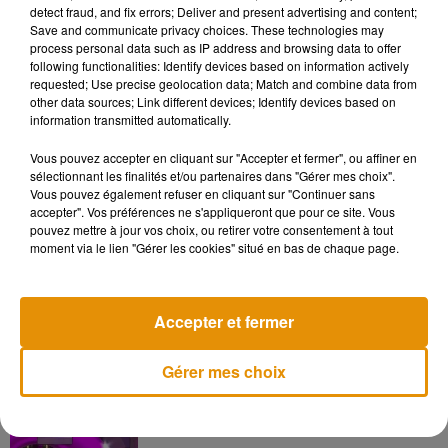
here:
https://t.co/NDMjy542Yv
detect fraud, and fix errors; Deliver and present advertising and content;
Save and communicate privacy choices. These technologies may
— J.K. Rowling (@jk_rowling)
7 décembre 2017
process personal data such as IP address and browsing data to offer
following functionalities: Identify devices based on information actively
Très déçue de JK Rowling. Elle qui a bercé mon enfance.
requested; Use precise geolocation data; Match and combine data from
Ancienne femme battue. Et elle trouve le moyen de
other data sources; Link different devices; Identify devices based on
information transmitted automatically.
défendre Johnny Depp... A vomir.
— Meuf�x (@Plumedu83)
7 décembre 2017
Vous pouvez accepter en cliquant sur "Accepter et fermer", ou affiner en
sélectionnant les finalités et/ou partenaires dans "Gérer mes choix".
Vous pouvez également refuser en cliquant sur "Continuer sans
accepter". Vos préférences ne s'appliqueront que pour ce site. Vous
pouvez mettre à jour vos choix, ou retirer votre consentement à tout
moment via le lien "Gérer les cookies" situé en bas de chaque page.
Musique
Accepter et fermer
Pomme emprunte le décor de l’émission
« Loups Garous » pour son...
6 août 2026
Gérer mes choix