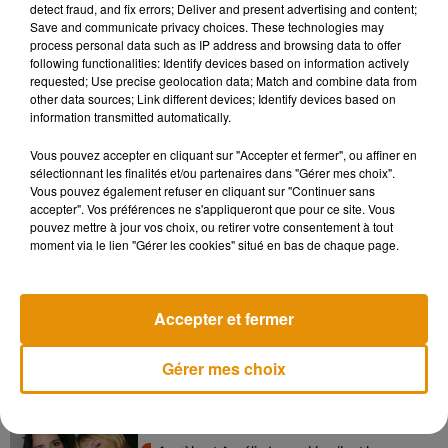
Sans aucun doute, la bonne surprise du casting revient à
detect fraud, and fix errors; Deliver and present advertising and content;
Save and communicate privacy choices. These technologies may
l'acteur Patrick Timsit qui joue le rôle du père malade, qui
process personal data such as IP address and browsing data to offer
organise u
n voyage en voiture jusqu'à Paris dans l'espoir de
following functionalities: Identify devices based on information actively
voir ses deux filles se réconcilier. Et à en croire la bande-
requested; Use precise geolocation data; Match and combine data from
other data sources; Link different devices; Identify devices based on
annonce sortie ce vendredi 26 juillet, ce trajet ne s'annonce
information transmitted automatically.
pas de tout repos ! Rendez-vous dans les salles obscures le
2 octobre prochain.
Vous pouvez accepter en cliquant sur "Accepter et fermer", ou affiner en
sélectionnant les finalités et/ou partenaires dans "Gérer mes choix".
Vous pouvez également refuser en cliquant sur "Continuer sans
accepter". Vos préférences ne s'appliqueront que pour ce site. Vous
pouvez mettre à jour vos choix, ou retirer votre consentement à tout
Musique
moment via le lien "Gérer les cookies" situé en bas de chaque page.
Accepter et fermer
Madonna sort enfin le remix de « Love
Sensation » avec Kylie Minogue
7 août 2026
Gérer mes choix