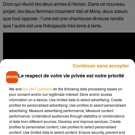
Dion qui réunit les deux amies à l'écran.
Dans ce nouveau
projet, les deux femmes incarnent Vali et Mina, deux sœurs
que tout oppose : l’une est une chanteuse rêveuse tandis
que l’autre est une thérapeute très terre à terre.
Continuer sans accepter
Le respect de votre vie privée est notre priorité
We and
our (447) partners
do the following data processing based on
your consent and/or our legitimate interest: Store and/or access
information on a device; Use limited data to select advertising; Create
profiles for personalised advertising; Use profiles to select personalised
advertising; Measure advertising performance; Measure content
performance; Understand audiences through statistics or combinations
of data from different sources; Develop and improve services; Create
profiles to personalise content; Use profiles to select personalised
content; Use limited data to select content; Ensure security, prevent and