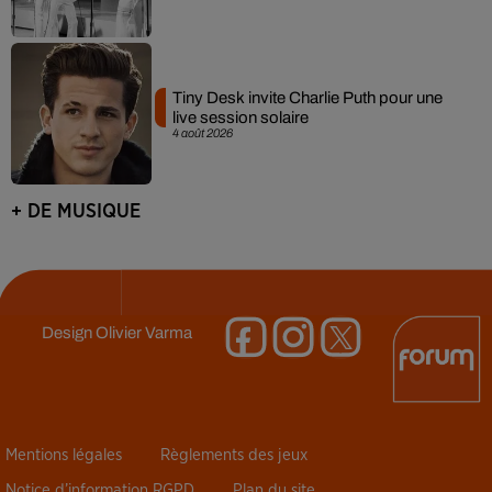
Tiny Desk invite Charlie Puth pour une
live session solaire
4 août 2026
+ DE MUSIQUE
Design
Olivier Varma
Mentions légales
Règlements des jeux
Notice d’information RGPD
Plan du site