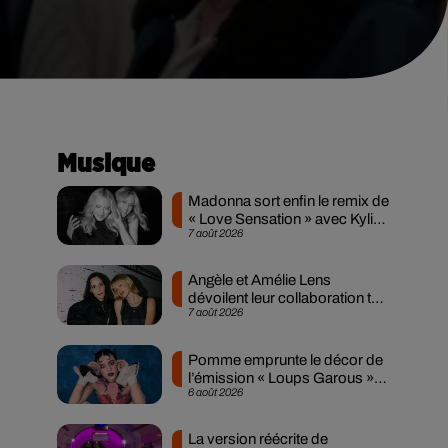
Musique
Madonna sort enfin le remix de
« Love Sensation » avec Kylie
7 août 2026
Minogue
Angèle et Amélie Lens
dévoilent leur collaboration tant
7 août 2026
attendue
Pomme emprunte le décor de
l’émission « Loups Garous »
6 août 2026
pour son...
La version réécrite de