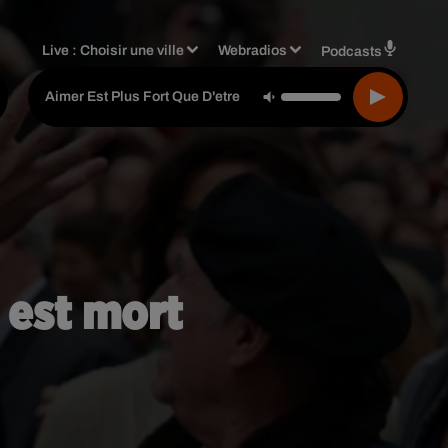
Live :
Choisir une ville
Webradios
Podcasts
Daniel Balavoine
-
Aimer Est Plus Fort Que D'etre Aime
 est mort