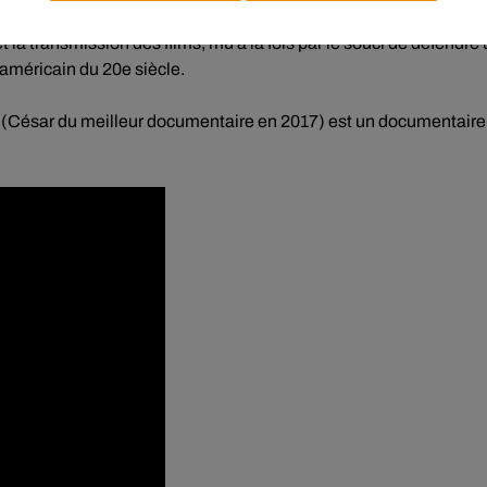
et la transmission des films, mû à la fois par le souci de défendre
américain du 20e siècle.
(César du meilleur documentaire en 2017) est un documentaire