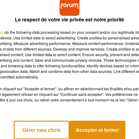
Le respect de votre vie privée est notre priorité
leure réalisation en 1997 :
ers
do the following data processing based on your consent and/or our legitimate int
device; Use limited data to select advertising; Create profiles for personalised adver
vertising; Measure advertising performance; Measure content performance; Unders
ns of data from different sources; Develop and improve services; Create profiles to 
alised content; Use limited data to select content; Ensure security, prevent and detect
ertising and content; Save and communicate privacy choices. These technologies
and browsing data to offer following functionalities: Identify devices based on infor
eolocation data; Match and combine data from other data sources; Link different de
nsmitted automatically.
cliquant sur "Accepter et fermer", ou affiner en sélectionnant les finalités et/ou pa
 également refuser en cliquant sur "Continuer sans accepter". Vos préférences ne 
tre à jour vos choix, ou retirer votre consentement à tout moment via le lien "Gérer 
Gérer mes choix
Accepter et fermer