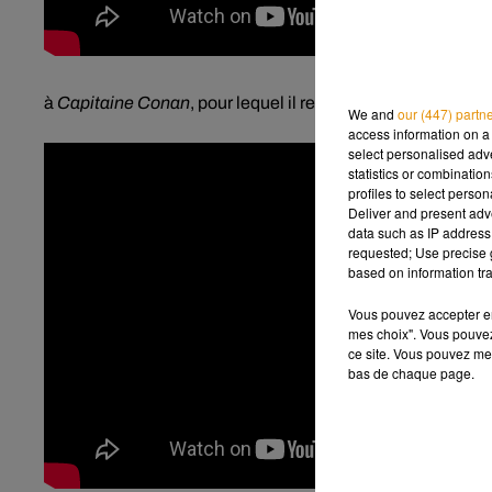
à
Capitaine Conan
, pour lequel il reçut le César de la meil
We and
our (447) partn
access information on a 
select personalised ad
statistics or combinatio
profiles to select person
Deliver and present adv
data such as IP address 
requested; Use precise g
based on information tra
Vous pouvez accepter en 
mes choix". Vous pouvez
ce site. Vous pouvez met
bas de chaque page.