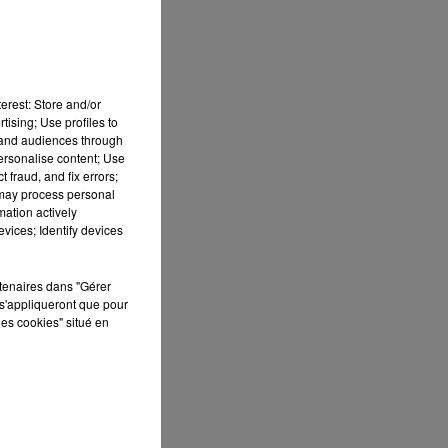
erest: Store and/or
tising; Use profiles to
tand audiences through
personalise content; Use
 fraud, and fix errors;
 may process personal
mation actively
vices; Identify devices
rtenaires dans "Gérer
s'appliqueront que pour
les cookies" situé en