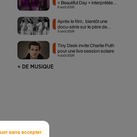
« Beautiful Day » interprétée
6 août 2026
lors des...
Après le film, bientôt une
docu-série sur le père de
5 août 2026
Michael Jackson
Tiny Desk invite Charlie Puth
pour une live session solaire
4 août 2026
+ DE MUSIQUE
uer sans accepter