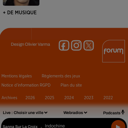
+ DE MUSIQUE
Design
Olivier Varma
Mentions légales
Règlements des jeux
Notice d’information RGPD
Plan du site
Archives
2026
2025
2024
2023
2022
Live :
Choisir une ville
Webradios
Podcasts
Indochine
Sanna Sur La Croix
-