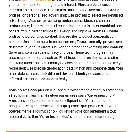
your consent and/or our legitimate interest: Store and/or access
information on a device; Use limited data to select advertising; Create
profiles for personalised advertising; Use profiles to select personalised
advertising; Measure advertising performance; Measure content
performance; Understand audiences through statistics or combinations
Musique
of data from different sources; Develop and improve services; Create
profiles to personalise content; Use profiles to select personalised
content; Use limited data to select content; Ensure security, prevent and
detect fraud, and fix errors; Deliver and present advertising and content;
Madonna sort enfin le remix de « Love
Save and communicate privacy choices. These technologies may
Sensation » avec Kylie Minogue
process personal data such as IP address and browsing data to offer
7 août 2026
following functionalities: Identify devices based on information actively
requested; Use precise geolocation data; Match and combine data from
other data sources; Link different devices; Identify devices based on
information transmitted automatically.
Vous pouvez accepter en cliquant sur "Accepter et fermer", ou affiner en
Angèle et Amélie Lens dévoilent leur
sélectionnant les finalités et/ou partenaires dans "Gérer mes choix".
collaboration tant attendue
7 août 2026
Vous pouvez également refuser en cliquant sur "Continuer sans
accepter". Vos préférences ne s'appliqueront que pour ce site. Vous
pouvez mettre à jour vos choix, ou retirer votre consentement à tout
moment via le lien "Gérer les cookies" situé en bas de chaque page.
Pomme emprunte le décor de l’émission