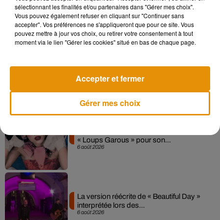
Madonna sort enfin le remix de « Love
sélectionnant les finalités et/ou partenaires dans "Gérer mes choix".
Sensation » avec Kylie Minogue
Vous pouvez également refuser en cliquant sur "Continuer sans
7 août 2026
accepter". Vos préférences ne s'appliqueront que pour ce site. Vous
pouvez mettre à jour vos choix, ou retirer votre consentement à tout
moment via le lien "Gérer les cookies" situé en bas de chaque page.
Angèle et Amélie Lens dévoilent leur
collaboration tant attendue
Accepter et fermer
7 août 2026
Gérer mes choix
Pomme emprunte le décor de l’émission
« Loups Garous » pour son...
6 août 2026
La version réécrite de « Beautiful Day »
interprétée lors des...
6 août 2026