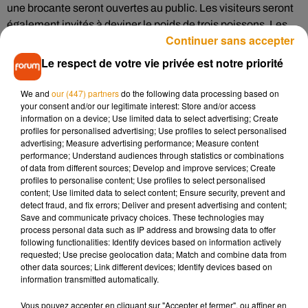
une brocante seront ouvertes au public. Les visiteurs seront
également invités à deviner le poids de trois poissons. Les
Continuer sans accepter
grands gagnants remporteront une carte de pêche.
Le respect de votre vie privée est notre priorité
Informations pratiques :
We and
our (447) partners
do the following data processing based on
your consent and/or our legitimate interest: Store and/or access
Hall des expositions de Belle-Isle, à Châteauroux :
information on a device; Use limited data to select advertising; Create
profiles for personalised advertising; Use profiles to select personalised
Vendredi 8 février : de 14 h à 19 h
advertising; Measure advertising performance; Measure content
Samedi 9 février : de 9 h à 19 h
performance; Understand audiences through statistics or combinations
of data from different sources; Develop and improve services; Create
Dimanche 10 février de 9 h à 18 h
profiles to personalise content; Use profiles to select personalised
Entrée gratuite.
content; Use limited data to select content; Ensure security, prevent and
detect fraud, and fix errors; Deliver and present advertising and content;
Save and communicate privacy choices. These technologies may
process personal data such as IP address and browsing data to offer
following functionalities: Identify devices based on information actively
requested; Use precise geolocation data; Match and combine data from
Musique
other data sources; Link different devices; Identify devices based on
information transmitted automatically.
Vous pouvez accepter en cliquant sur "Accepter et fermer", ou affiner en