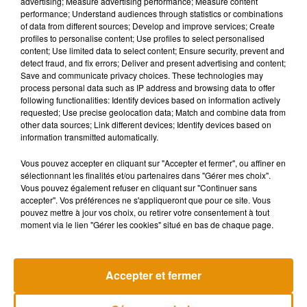
advertising; Measure advertising performance; Measure content
performance; Understand audiences through statistics or combinations
of data from different sources; Develop and improve services; Create
profiles to personalise content; Use profiles to select personalised
content; Use limited data to select content; Ensure security, prevent and
detect fraud, and fix errors; Deliver and present advertising and content;
Save and communicate privacy choices. These technologies may
process personal data such as IP address and browsing data to offer
following functionalities: Identify devices based on information actively
requested; Use precise geolocation data; Match and combine data from
other data sources; Link different devices; Identify devices based on
information transmitted automatically.
Voir cette publication sur Instagram
Vous pouvez accepter en cliquant sur "Accepter et fermer", ou affiner en
sélectionnant les finalités et/ou partenaires dans "Gérer mes choix".
Hollywood. 1969. #OnceUponATimeInHollywood
Vous pouvez également refuser en cliquant sur "Continuer sans
accepter". Vos préférences ne s'appliqueront que pour ce site. Vous
Une publication partagée par
Leonardo DiCaprio
(@leonardodicaprio) le
pouvez mettre à jour vos choix, ou retirer votre consentement à tout
moment via le lien "Gérer les cookies" situé en bas de chaque page.
Accepter et fermer
Musique