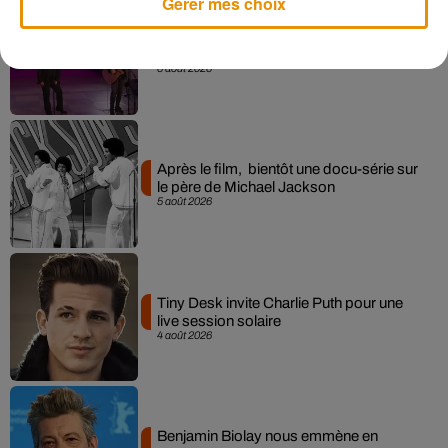
Gérer mes choix
La version réécrite de « Beautiful Day »
interprétée lors des...
6 août 2026
Après le film, bientôt une docu-série sur
le père de Michael Jackson
5 août 2026
Tiny Desk invite Charlie Puth pour une
live session solaire
4 août 2026
Benjamin Biolay nous emmène en